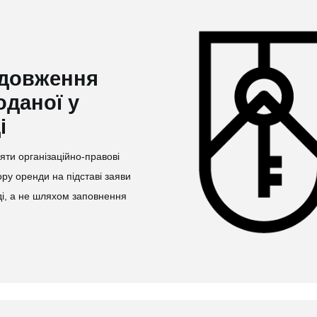
одовження
оданої у
і
ти організаційно-правові
ру оренди на підставі заяви
і, а не шляхом заповнення