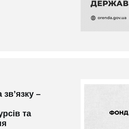
зв’язку –
рсів та
ня