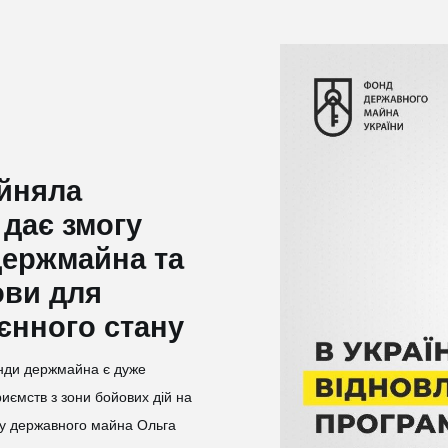
йняла
 дає змогу
держмайна та
ови для
оєнного стану
нди держмайна є дуже
иємств з зони бойових дій на
нду державного майна Ольга