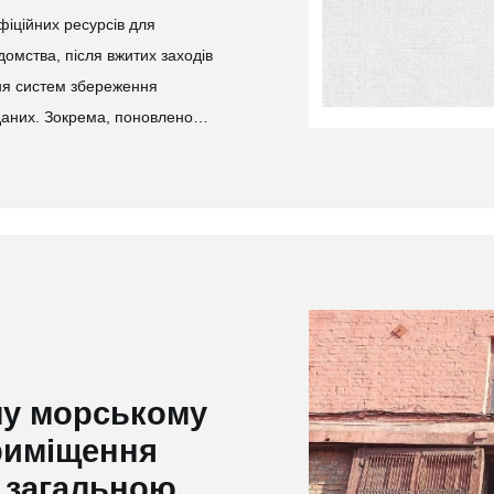
іційних ресурсів для
омства, після вжитих заходів
ня систем збереження
 даних. Зокрема, поновлено…
му морському
приміщення
» загальною