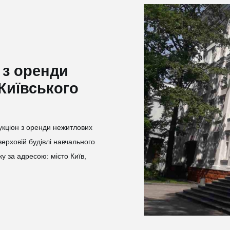
н з оренди
Київського
укціон з оренди нежитлових
рховій будівлі навчального
у за адресою: місто Київ,