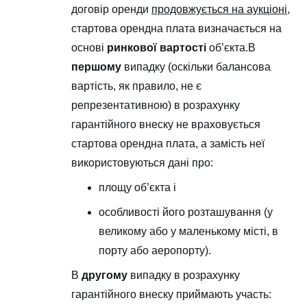
договір оренди
продовжується на аукціоні
,
стартова орендна плата визначається на
основі
ринкової вартості
об’єкта.В
першому
випадку (оскільки балансова
вартість, як правило, не є
репрезентативною) в розрахунку
гарантійного внеску не враховується
стартова орендна плата, а замість неї
використовуються дані про:
площу об’єкта і
особливості його розташування (у
великому або у маленькому місті, в
порту або аеропорту).
В
другому
випадку в розрахунку
гарантійного внеску приймають участь: