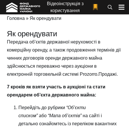
Відеоінструкція з
користування
Головна
»
Як орендувати
Як орендувати
Передача об’єктів державної нерухомості в
комерційну оренду, а також продовження термінів дії
чинних договорів оренди державного майна
здійснюється переважно через аукціони в
електронній торговельній системі Prozorro.Продажі.
7 кроків як взяти участь в аукціоні та стати
орендарем об’єкта державного майна:
Перейдіть до рубрики
“Об’єкти
списком”
або
“Мапа об’єктів”
на сайті і
детально ознайомтесь із переліком вакантних