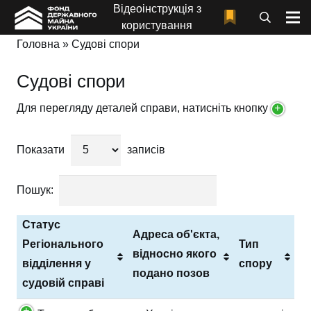
Відеоінструкція з
користування
Головна
»
Судові спори
Судові спори
Для перегляду деталей справи, натисніть кнопку
+
Показати
записів
Пошук:
Статус
Адреса об'єкта,
Регіонального
Тип
відносно якого
відділення у
спору
подано позов
судовій справі