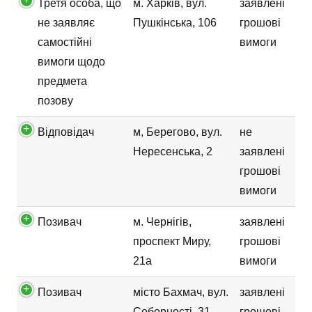
Третя особа, що
м. Харків, вул.
заявлені
не заявляє
Пушкінська, 106
грошові
самостійні
вимоги
вимоги щодо
предмета
позову
Відповідач
м, Берегово, вул.
не
Нересенська, 2
заявлені
грошові
вимоги
Позивач
м. Чернігів,
заявлені
проспект Миру,
грошові
21а
вимоги
Позивач
місто Бахмач, вул.
заявлені
Соборності, 31
грошові