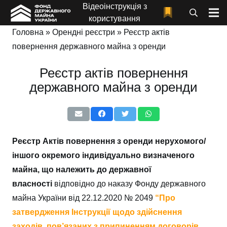
Відеоінструкція з
користування
Головна
»
Орендні реєстри
»
Реєстр актів
повернення державного майна з оренди
Реєстр актів повернення
державного майна з оренди
Реєстр Актів повернення з оренди нерухомого/
іншого окремого індивідуально визначеного
майна, що належить до державної
власності
відповідно до наказу Фонду державного
майна України від 22.12.2020 № 2049
“Про
затвердження Інструкції щодо здійснення
заходів, пов’язаних з припиненням договорів