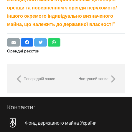
оренди та поверненням з оренди нерухомого/
іншого окремого індивідуально визначеного
майна, що належить до державної власності”
Орендні реєстри
Попередній запис
Наступний запис
Контакти:
Фонд державного майна України