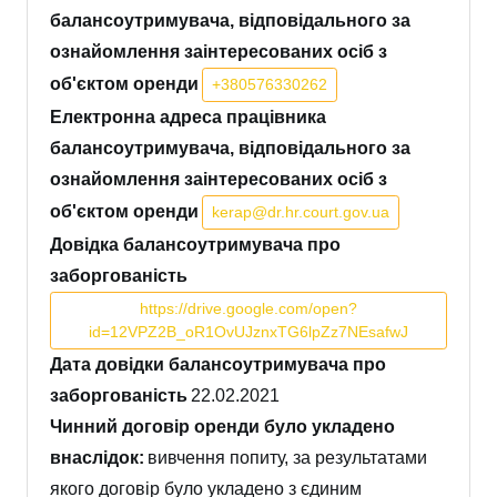
балансоутримувача, відповідального за
ознайомлення заінтересованих осіб з
об'єктом оренди
+380576330262
Електронна адреса працівника
балансоутримувача, відповідального за
ознайомлення заінтересованих осіб з
об'єктом оренди
kerap@dr.hr.court.gov.ua
Довідка балансоутримувача про
заборгованість
https://drive.google.com/open?
id=12VPZ2B_oR1OvUJznxTG6lpZz7NEsafwJ
Дата довідки балансоутримувача про
заборгованість
22.02.2021
Чинний договір оренди було укладено
внаслідок:
вивчення попиту, за результатами
якого договір було укладено з єдиним