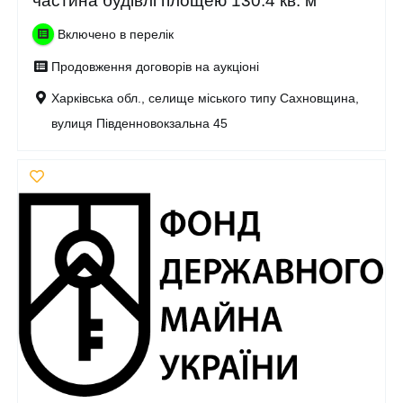
частина будівлі площею 130.4 кв. м
Включено в перелік
Продовження договорів на аукціоні
Харківська обл., селище міського типу Сахновщина,
вулиця Південновокзальна 45