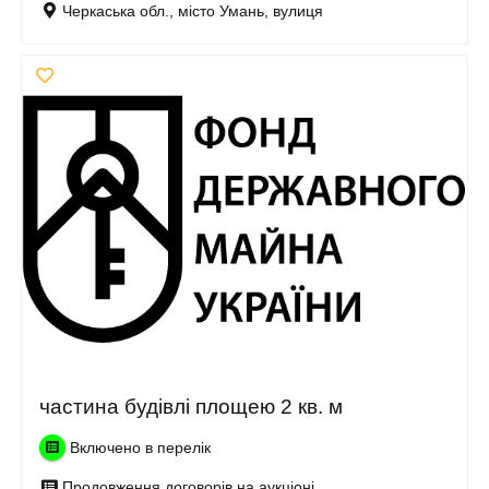
Черкаська обл., місто Умань, вулиця
частина будівлі площею 2 кв. м
Включено в перелік
Продовження договорів на аукціоні