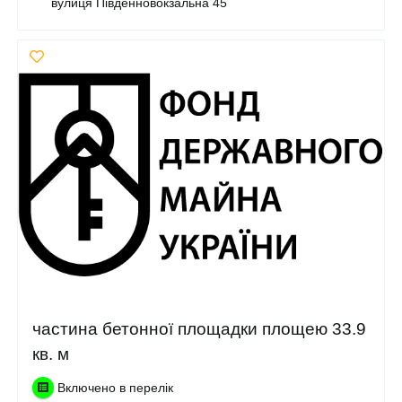
вулиця Південновокзальна 45
частина бетонної площадки площею 33.9
кв. м
Включено в перелік