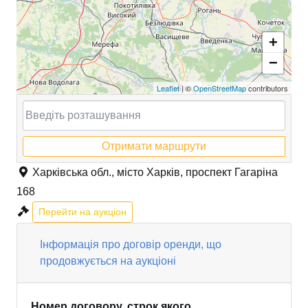
+
−
Leaflet
| ©
OpenStreetMap
contributors
Отримати маршрути
Харківська обл., місто Харків, проспект Гагаріна
168
Перейти на аукціон
Інформація про договір оренди, що
продовжується на аукціоні
Номер договору, строк якого