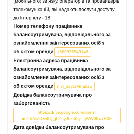
(мобільного) зв’язку, операторів та провайдерів
телекомунікацій, які надають послуги доступу
до Інтернету - 18
Номер телефону працівника
балансоутримувача, відповідального за
ознайомлення заінтересованих осіб з
об'єктом оренди
+380975549148
Електронна адреса працівника
балансоутримувача, відповідального за
ознайомлення заінтересованих осіб з
об'єктом оренди
nipi_soyz@mail.ru
Довідка балансоутримувача про
заборгованість
https://drive.google.com/open?
id=1kNw6Ow8Q_jEZnyJLzKf5yTgWW00w7R3F
Дата довідки балансоутримувача про