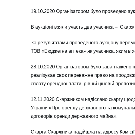
19.10.2020 Організатором було проведено ау
В аукціоні взяли участь два учасника – Скар
За результатами проведеного аукціону пере
ТОВ «Бюджетна аптека» як учасника, яким в хо
28.10.2020 Організатором було завантажено п
реалізував своє переважне право на продовже
сплату орендної плати, рівній ціновій пропоз
12.11.2020 Скаржником надіслано скаргу щодо
України «Про оренду державного та комунальн
договорів оренди державного майна».
Скарга Скаржника надійшла на адресу Комісії 