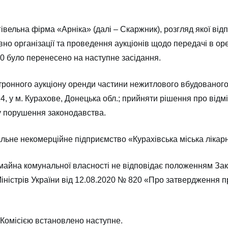
вельна фірма «Арніка» (далі – Скаржник), розгляд якої відп
овно організації та проведення аукціонів щодо передачі в о
020 було перенесено на наступне засідання.
тронного аукціону оренди частини нежитлового вбудованог
4, у м. Курахове, Донецька обл.; прийняти рішення про відм
ну порушення законодавства.
льне некомерційне підприємство «Курахівська міська лікарня
и майна комунальної власності не відповідає положенням За
іністрів України від 12.08.2020 № 820 «Про затвердження 
 Комісією встановлено наступне.