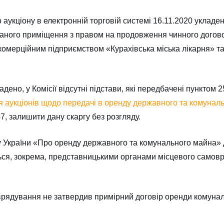
о аукціону в електронній торговій системі 16.11.2020 укла
ного приміщення з правом на продовження чинного договор
комерційним підприємством «Курахівська міська лікарня» т
ено, у Комісії відсутні підстави, які передбачені пунктом 
ня аукціонів щодо передачі в оренду державного та комунал
47, залишити дану скаргу без розгляду.
ну України «Про оренду державного та комунального майна» 
ься, зокрема, представницькими органами місцевого самов
рядування не затвердив примірний договір оренди комунал