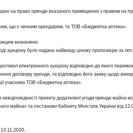
кціон на право оренди вказаного приміщення з правом на п
жник, що є чинним орендарем, та ТОВ «Бюджетна аптека».
можцем визначено
ді аукціону було надано найвищу цінову пропозицію за лот.
ротокол електронного аукціону відповідно до якого перемо
ння договору оренди, та відповідно його заяву щодо вико
иції учасника ТОВ «Бюджетна аптека».
 невідповідності проекту додаткової угоди оренди майна к
ого майна» та постанови Кабінету Міністрів України від 1
13.11.2020.