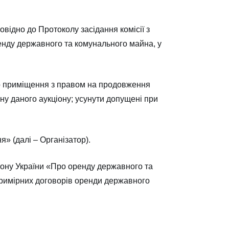
овідно до Протоколу засідання комісії з
ренду державного та комунального майна, у
о приміщення з правом на продовження
іну даного аукціону; усунути допущені при
» (далі – Організатор).
кону України «Про оренду державного та
примірних договорів оренди державного