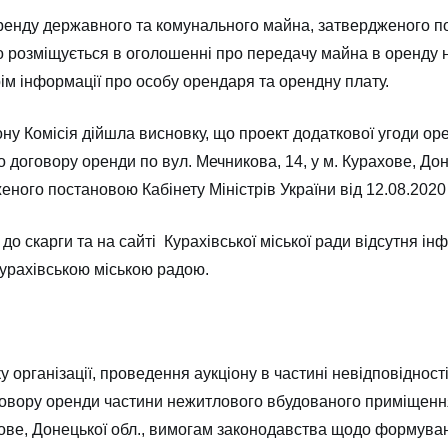
оренду державного та комунального майна, затвердженого по
о розміщується в оголошенні про передачу майна в оренду н
м інформації про особу орендаря та орендну плату.
ону Комісія дійшла висновку, що проект додаткової угоди о
договору оренди по вул. Мечникова, 14, у м. Курахове, Дон
ного постановою Кабінету Міністрів України від 12.08.2020
о скарги та на сайті Курахівської міської ради відсутня і
урахівською міською радою.
організації, проведення аукціону в частині невідповідност
оговору оренди частини нежитлового вбудованого приміщен
хове, Донецької обл., вимогам законодавства щодо формуван