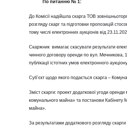
По питанню № 1:
До Комісії надійшла скарга ТОВ зовнішньоторгі
розгляду скарг та підготовки пропозицій стос
тому числі електронних аукціонів від 23.11.2
Скаржник вимагає скасувати результати елек
чинного договору оренди по вул. Мечникова, 1
публікації істотних умов електронного аукціо
Суб’єкт щодо якого подається скарга – Комуна
Зміст скарги: проект додаткової угоди оренд
комунального майна» та постанови Кабінету М
майна».
За результатами додаткового розгляду скарги