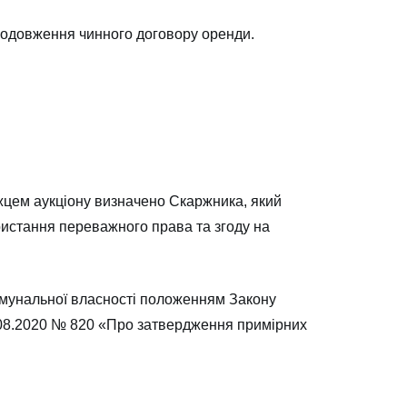
родовження чинного договору оренди.
жцем аукціону визначено Скаржника, який
ристання переважного права та згоду на
омунальної власності положенням Закону
2.08.2020 № 820 «Про затвердження примірних