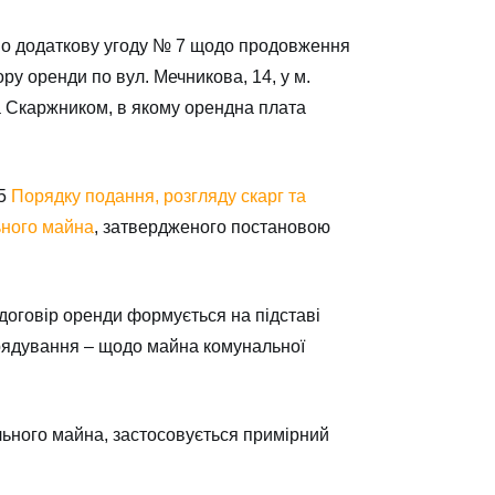
дено додаткову угоду № 7 щодо продовження
у оренди по вул. Мечникова, 14, у м.
а Скаржником, в якому орендна плата
25
Порядку подання, розгляду скарг та
ьного майна
, затвердженого постановою
договір оренди формується на підставі
рядування – щодо майна комунальної
ьного майна, застосовується примірний