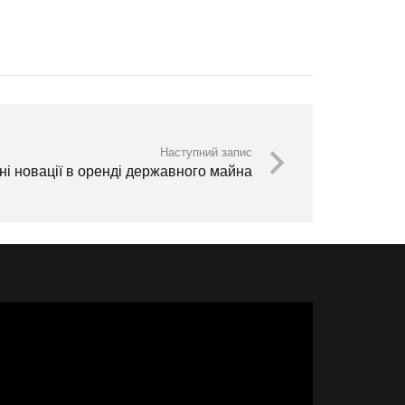
Наступний запис
і новації в оренді державного майна