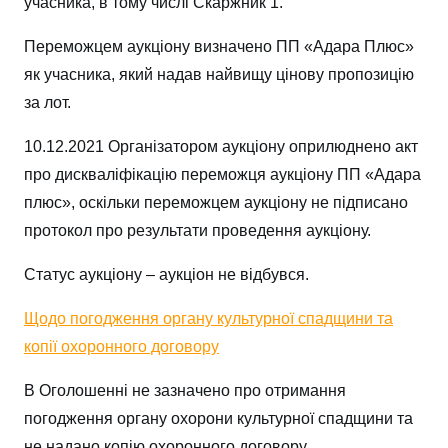
учасника, в тому числі Скаржник 1.
Переможцем аукціону визначено ПП «Адара Плюс»
як учасника, який надав найвищу цінову пропозицію
за лот.
10.12.2021 Організатором аукціону оприлюднено акт
про дискваліфікацію переможця аукціону ПП «Адара
плюс», оскільки переможцем аукціону не підписано
протокол про результати проведення аукціону.
Статус аукціону – аукціон не відбувся.
Щодо погодження органу культурної спадщини та
копії охоронного договору
В Оголошенні не зазначено про отримання
погодження органу охорони культурної спадщини та
не надано копію охоронного договору.