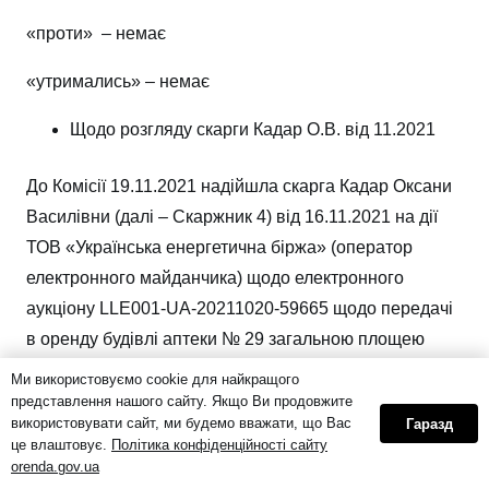
«проти» – немає
«утримались» – немає
Щодо розгляду скарги Кадар О.В. від 11.2021
До Комісії 19.11.2021 надійшла скарга Кадар Оксани
Василівни (далі – Скаржник 4) від 16.11.2021 на дії
ТОВ «Українська енергетична біржа» (оператор
електронного майданчика) щодо електронного
аукціону LLE001-UA-20211020-59665 щодо передачі
в оренду будівлі аптеки № 29 загальною площею
447,76 кв. м, розташованої за адресою: Закарпатська
Ми використовуємо cookie для найкращого
обл., Тячівський район, смт. Тересва, вул. Народна,
представлення нашого сайту. Якщо Ви продовжите
використовувати сайт, ми будемо вважати, що Вас
Гаразд
87
це влаштовує.
Політика конфіденційності сайту
orenda.gov.ua
Зміст скарги: