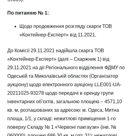
По питанню № 1:
Щодо продовження розгляду скарги ТОВ
«Контейнер-Експерт» від 11.2021.
До Комісії 29.11.2021 надійшла скарга ТОВ
«Контейнер-Експерт» (далі – Скаржник 1) від
29.11.2021 на дії Регіонального відділення ФДМУ по
Одеській та Миколаївській областях (Організатор
аукціону) щодо електронного аукціону LLE001-UA-
20211025-93278 щодо передачі в оренду групи
інвентарних об’єктів, загальною площею – 4571,10
кв. м, розташованих за адресою: м. Одеса, Митна
площа, 1/1, у складі: нежитлові приміщення 1-го
поверху Складу № 1 «Червоні пакгаузи» (інв. №
060000), площею 686,30 кв. м (літ. 31); нежитлові