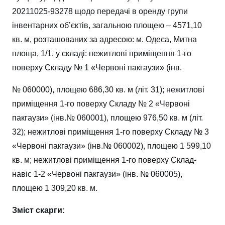
20211025-93278 щодо передачі в оренду групи
інвентарних об’єктів, загальною площею – 4571,10
кв. м, розташованих за адресою: м. Одеса, Митна
площа, 1/1, у складі: нежитлові приміщення 1-го
поверху Складу № 1 «Червоні пакгаузи» (інв.
№ 060000), площею 686,30 кв. м (літ. 31); нежитлові
приміщення 1-го поверху Складу № 2 «Червоні
пакгаузи» (інв.№ 060001), площею 976,50 кв. м (літ.
32); нежитлові приміщення 1-го поверху Складу № 3
«Червоні пакгаузи» (інв.№ 060002), площею 1 599,10
кв. м; нежитлові приміщення 1-го поверху Склад-
навіс 1-2 «Червоні пакгаузи» (інв. № 060005),
площею 1 309,20 кв. м.
Зміст скарги: