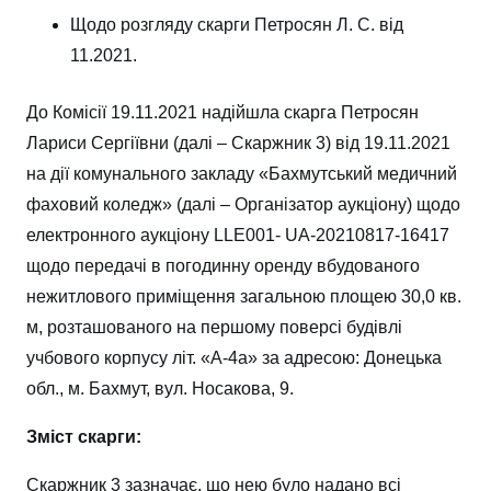
Щодо розгляду скарги Петросян Л. С. від
11.2021.
До Комісії 19.11.2021 надійшла скарга Петросян
Лариси Сергіївни (далі – Скаржник 3) від 19.11.2021
на дії комунального закладу «Бахмутський медичний
фаховий коледж» (далі – Організатор аукціону) щодо
електронного аукціону LLE001- UA-20210817-16417
щодо передачі в погодинну оренду вбудованого
нежитлового приміщення загальною площею 30,0 кв.
м, розташованого на першому поверсі будівлі
учбового корпусу літ. «А-4а» за адресою: Донецька
обл., м. Бахмут, вул. Носакова, 9.
Зміст скарги:
Скаржник 3 зазначає, що нею було надано всі