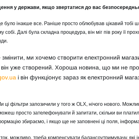
іщення у держави, якщо звертатися до вас безпосереднь
 було інакше все. Раніше просто облюбував цікавий тобі ш
 собі. Далі була складна процедура, він міг пів року її прохо
нди.
 змінити, ми хочемо створити електронний магази
 І він уже створений. Хороша новина, що ми не пр
gov.ua
і він функціонує зараз як електронний мага
 ці фільтри запозичили у того ж OLX, нічого нового. Можлив
ожеш просто зателефонувати й запитати, скільки ви платили
формацію збираємо, і якщо ще не заповнені ці поля, інформа
ток, можливо, треба компенсувати балансоутримувачу, які і