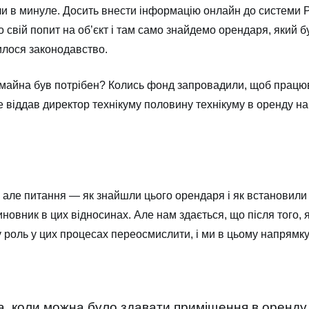
шли в минуле. Досить внести інформацію онлайн до системи Pro
свій попит на об’єкт і там само знайдемо орендаря, який бу
илося законодавство.
майна був потрібен? Колись фонд запровадили, щоб працюва
не віддав директор технікуму половину технікуму в оренду на
 але питання — як знайшли цього орендаря і як встановили ц
новник в цих відносинах. Але нам здається, що після того, я
 роль у цих процесах переосмислити, і ми в цьому напрямку
, коли можна було здавати приміщення в оренду