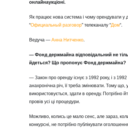
онлайнаукціоні.
Як працює нова система і чому орендувати у
“
Официальный разговор
” телеканалу “
Дом
“.
Ведуча —
Анна Нитченко
.
— Фонд держмайна відповідальний не тільки
йдеться? Що пропонує Фонд держмайна?
— Закон про оренду існує з 1992 року, і з 19
анахронічна річ, її треба змінювати. Тому що,
використовується, здати в оренду. Потрібно й
провів усі ці процедури.
Можливо, колись це мало сенс, але зараз, коли
конкурсні, не потрібно публікувати оголошенн