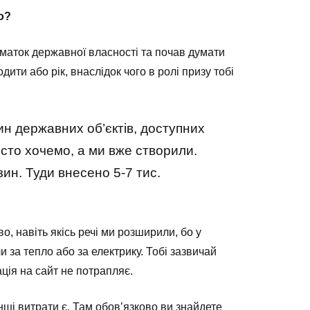
о?
маток державної власності та почав думати
дити або рік, внаслідок чого в ролі призу тобі
н державних об’єктів, доступних
осто хочемо, а ми вже створили.
зин. Туди внесено 5-7 тис.
о, навіть якісь речі ми розширили, бо у
 за тепло або за електрику. Тобі зазвичай
ція на сайт не потрапляє.
нші витрати є. Там обов’язково ви знайдете