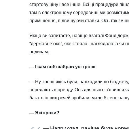
стартову ціну і все інше. Всі ці процедури пі
там в електронному середовищі ми розмістимо 
приміщення, підвищуючи ставки. Ось так змін
Якщо ви запитаєте, навіщо взагалі Фонд держ
“державне око”, яке стояло і наглядало: а чи 
родичам.
— І сам собі забрав усі гроші.
— Ну, гроші якісь були, надходили до бюджету,
передають в оренду. Ось для цього з’явився чи
багато інших речей зробили, мало б сенс нашу
— Які кроки?
— Наприклад, раніше була норма