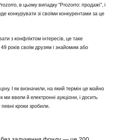
zorro, в цьому випадку “Prozorro: продажі”, і
де конкурувати зі своїми конкурентами за це
ти з конфліктом інтересів, це таке
 49 років своїм друзям і знайомим або
іну. І як визначили, на який термін це майно
к ми ввели й електронні аукціони, і досить
 певні кроки зробили.
 без залучення фонду — це 200