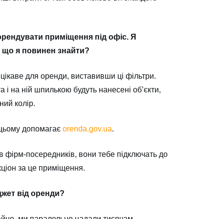
 орендувати приміщення під офіс. Я
о що я повинен знайти?
, цікаве для оренди, виставивши ці фільтри.
а і на ній шпилькою будуть нанесені об’єкти,
ний колір.
У цьому допомагає
orenda.gov.ua
.
ів фірм-посередників, вони тебе підключать до
кціон за це приміщення.
джет від оренди?
ичайно, ми паралельно надали тисячам