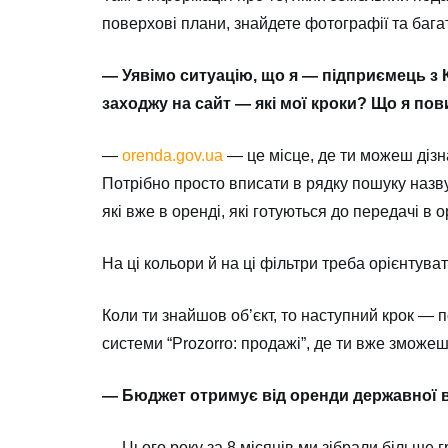
поверхові плани, знайдете фотографії та багат
— Уявімо ситуацію, що я — підприємець з К
заходжу на сайт — які мої кроки? Що я по
—
orenda.gov.ua
— це місце, де ти можеш дізна
Потрібно просто вписати в рядку пошуку назву 
які вже в оренді, які готуються до передачі в 
На ці кольори й на ці фільтри треба орієнтува
Коли ти знайшов об’єкт, то наступний крок — 
системи “Prozorro: продажі”, де ти вже зможеш
— Бюджет отримує від оренди державної в
— Цього року за 8 місяців ми зібрали більше 