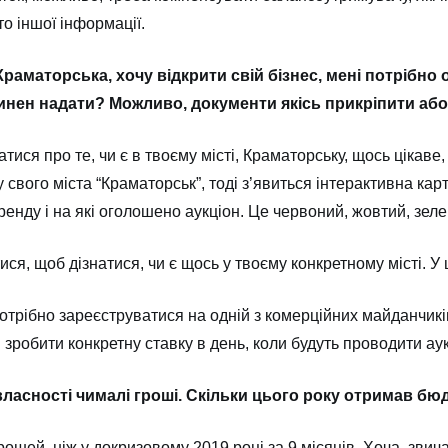
о іншої інформації.
раматорська, хочу відкрити свій бізнес, мені потрібно
винен надати? Можливо, документи якісь прикріпити аб
тися про те, чи є в твоєму місті, Краматорську, щось цікаве
свого міста “Краматорськ”, тоді з’явиться інтерактивна карт
оренду і на які оголошено аукціон. Це червоний, жовтий, зеле
тися, щоб дізнатися, чи є щось у твоєму конкретному місті. 
потрібно зареєструватися на одній з комерційних майданчик
 зробити конкретну ставку в день, коли будуть проводити ау
ласності чималі гроші. Скільки цього року отримав бю
грошей, ніж у докризовому 2019 році за 9 місяців. Хоча, зв