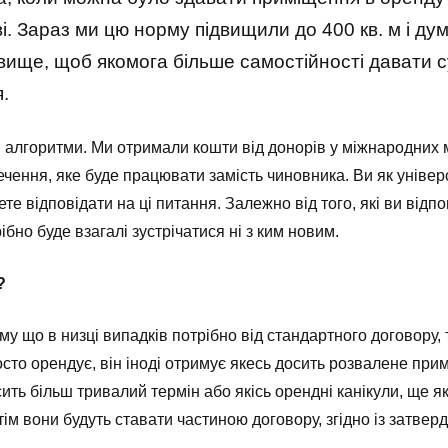
ві. Зараз ми цю норму підвищили до 400 кв. м і д
 і вище, щоб якомога більше самостійності давати
.
 алгоритми. Ми отримали кошти від донорів у міжнародних
ення, яке буде працювати замість чиновника. Ви як універс
ете відповідати на ці питання. Залежно від того, які ви відп
рібно буде взагалі зустрічатися ні з ким новим.
?
му що в низці випадків потрібно від стандартного договору, 
сто орендує, він іноді отримує якесь досить розвалене прим
сить більш тривалий термін або якісь орендні канікули, ще я
тім вони будуть ставати частиною договору, згідно із зат