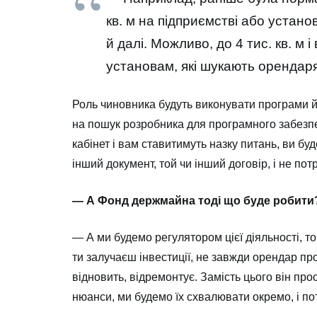
кв. м на підприємстві або устано
й далі. Можливо, до 4 тис. кв. м
установам, які шукають орендаря
Роль чиновника будуть виконувати програми й
на пошук розробника для програмного забезпеч
кабінет і вам ставитимуть назку питань, ви буд
інший документ, той чи інший договір, і не пот
— А Фонд держмайна тоді що буде робити
— А ми будемо регулятором цієї діяльності, то
ти залучаєш інвестиції, не завжди орендар про
відновить, відремонтує. Замість цього він про
нюанси, ми будемо їх схвалювати окремо, і по