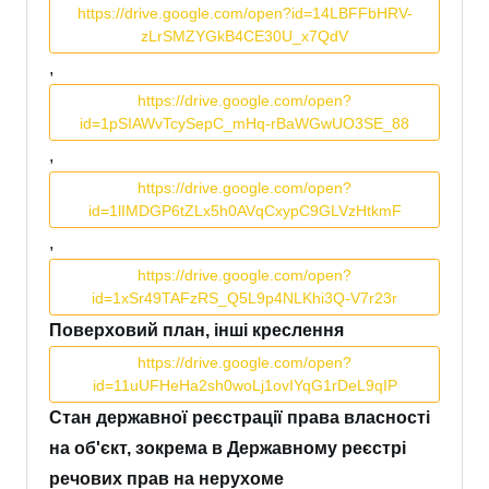
https://drive.google.com/open?id=14LBFFbHRV-
zLrSMZYGkB4CE30U_x7QdV
,
https://drive.google.com/open?
id=1pSIAWvTcySepC_mHq-rBaWGwUO3SE_88
,
https://drive.google.com/open?
id=1lIMDGP6tZLx5h0AVqCxypC9GLVzHtkmF
,
https://drive.google.com/open?
id=1xSr49TAFzRS_Q5L9p4NLKhi3Q-V7r23r
Поверховий план, інші креслення
https://drive.google.com/open?
id=11uUFHeHa2sh0woLj1ovIYqG1rDeL9qIP
Стан державної реєстрації права власності
на об'єкт, зокрема в Державному реєстрі
речових прав на нерухоме