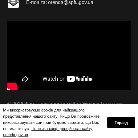
Е-пошта: orenda@spfu.gov.ua
© 2026 Фонд державного майна України |
Розробник:
Ми використовуємо cookie для найкращого
Сова Р.С.
представлення нашого сайту. Якщо Ви продовжите
використовувати сайт, ми будемо вважати, що Вас
Гаразд
це влаштовує.
Політика конфіденційності сайту
Політика конфіденційності сайту orenda.gov.ua
orenda.gov.ua