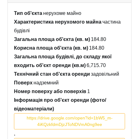
Тип об'єкта
нерухоме майно
Характеристика нерухомого майна
частина
будівлі
Загальна площа об'єкта (кв. м)
184.80
Корисна площа об'єкта (кв. м)
184.80
Загальна площа будівлі, до складу якої
входить об'єкт оренди (кв.м)
6,715.70
Технічний стан об'єкта оренди
задовільний
Поверх
надземний
Номер поверху або поверхів
1
Інформація про об'єкт оренди (фото/
відеоматеріали)
https://drive.google.com/open?id=1bW5_m-
4iKQzkfdmDjzJToNDVmA0ng9ee
,