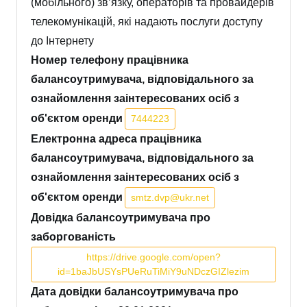
(мобільного) зв’язку, операторів та провайдерів
телекомунікацій, які надають послуги доступу
до Інтернету
Номер телефону працівника
балансоутримувача, відповідального за
ознайомлення заінтересованих осіб з
об'єктом оренди
7444223
Електронна адреса працівника
балансоутримувача, відповідального за
ознайомлення заінтересованих осіб з
об'єктом оренди
smtz.dvp@ukr.net
Довідка балансоутримувача про
заборгованість
https://drive.google.com/open?
id=1baJbUSYsPUeRuTiMiY9uNDczGIZlezim
Дата довідки балансоутримувача про