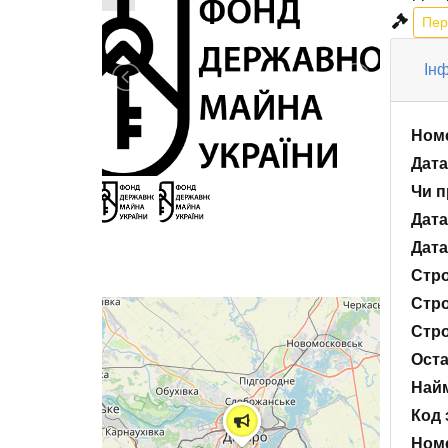
Пер
Інф
Номе
Дата
Чи п
Дата
Дата
Стро
Стро
Стро
Оста
Найм
Код 
Номе