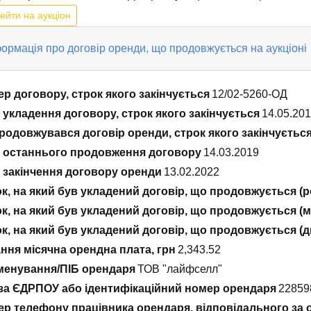
ейти на аукціон
ормація про договір оренди, що продовжується на аукціоні
р договору, строк якого закінчується
12/02-5260-ОД
 укладення договору, строк якого закінчується
14.05.20
родовжувався договір оренди, строк якого закінчуєтьс
 останнього продовження договору
14.03.2019
 закінчення договору оренди
13.02.2022
к, на який був укладений договір, що продовжується (р
к, на який був укладений договір, що продовжується (м
к, на який був укладений договір, що продовжується (д
ння місячна орендна плата, грн
2,343.52
енування/ПІБ орендаря
ТОВ "лайфселл"
за ЄДРПОУ або ідентифікаційний номер орендаря
22859
р телефону працівника орендаря, відповідального за 