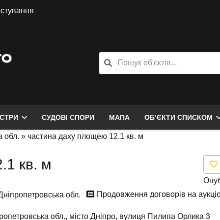
истування
ЄСТРИ
СУДОВІ СПОРИ
МАПА
ОБ’ЄКТИ СПИСКОМ
 обл.
»
частина даху площею 12.1 кв. м
1 кв. м
Опуб
Продовження договорів на аукціо
Дніпропетровська обл.
ропетровська обл., місто Дніпро, вулиця Пилипа Орлика 3