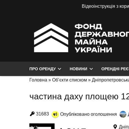
Відеоінструкція з кор
ПРО ОРЕНДУ
НОВИНИ
ОРЕНДНІ РЕ
Головна
»
Об’єкти списком
»
Дніпропетровська
частина даху площею 12.
31683
Опубліковано оголошення
Дніп
1 / 2