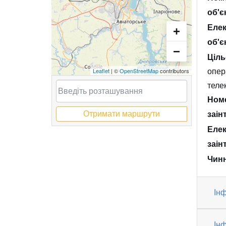
об'є
Елек
+
об'є
−
Ціль
Leaflet
| ©
OpenStreetMap
contributors
опер
телек
Номе
Отримати маршрути
заін
Елек
заін
Чинн
Інф
Інф