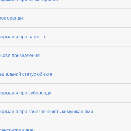
рок оренди
ормація про вартість
льове призначення
ціальний статус об'єкта
формація про суборенду
ормація про забезпеченість комунікаціями
лансоутримувач