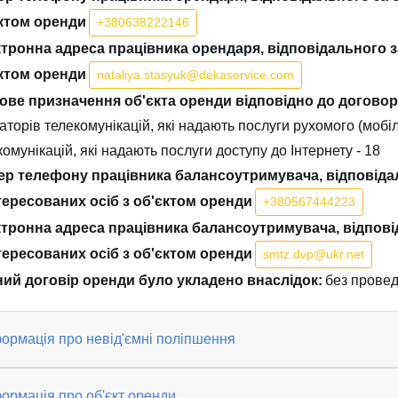
ктом оренди
+380638222146
тронна адреса працівника орендаря, відповідального з
ктом оренди
nataliya.stasyuk@dekaservice.com
ове призначення об'єкта оренди відповідно до договор
аторів телекомунікацій, які надають послуги рухомого (мобіл
омунікацій, які надають послуги доступу до Інтернету - 18
р телефону працівника балансоутримувача, відповіда
тересованих осіб з об'єктом оренди
+380567444223
тронна адреса працівника балансоутримувача, відпов
тересованих осіб з об'єктом оренди
smtz.dvp@ukr.net
ий договір оренди було укладено внаслідок:
без провед
ормація про невід'ємні поліпшення
ормація про об'єкт оренди