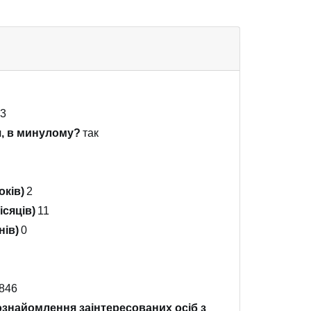
13
я, в минулому?
так
оків)
2
ісяців)
11
нів)
0
846
ознайомлення заінтересованих осіб з