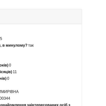
05
я, в минулому?
так
оків)
0
ісяців)
11
нів)
0
ИМИРІВНА
00344
ознайомлення заінтересованих осіб з