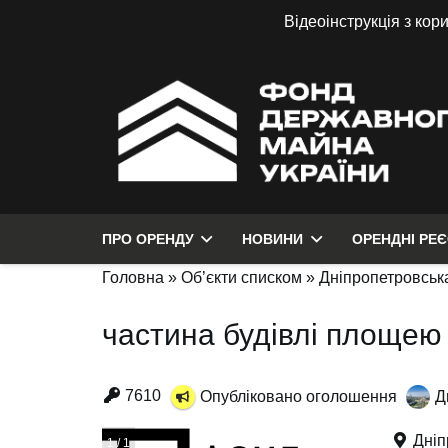
Відеоінструкція з кор
ПРО ОРЕНДУ
НОВИНИ
ОРЕНДНІ РЕ
Головна
»
Об’єкти списком
»
Дніпропетровська
частина будівлі площею 
7610
Опубліковано оголошення
Д
Дніп
1 / 1