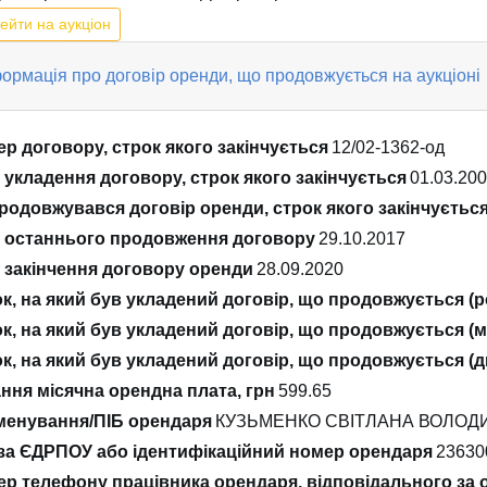
ейти на аукціон
ормація про договір оренди, що продовжується на аукціоні
р договору, строк якого закінчується
12/02-1362-од
 укладення договору, строк якого закінчується
01.03.20
родовжувався договір оренди, строк якого закінчуєтьс
 останнього продовження договору
29.10.2017
 закінчення договору оренди
28.09.2020
к, на який був укладений договір, що продовжується (р
к, на який був укладений договір, що продовжується (м
к, на який був укладений договір, що продовжується (д
ння місячна орендна плата, грн
599.65
енування/ПІБ орендаря
КУЗЬМЕНКО СВІТЛАНА ВОЛОД
за ЄДРПОУ або ідентифікаційний номер орендаря
23630
р телефону працівника орендаря, відповідального за 