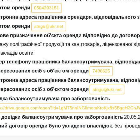
ктом оренди
0504203151
тронна адреса працівника орендаря, відповідального з
ктом оренди
atngu@ukr.net
ове призначення об'єкта оренди відповідно до договор
ажу поліграфічної продукції та канцтоварів, ліцензованої ві
закладів освіти
р телефону працівника балансоутримувача, відповіда
тересованих осіб з об'єктом оренди
7496625
тронна адреса працівника балансоутримувача, відпов
тересованих осіб з об'єктом оренди
atngu@ukr.net
дка балансоутримувача про заборгованість
ps://drive.google.com/open?id=1gM75nnINGIlmomKtoKjx8s5BgqH2CnJ
 довідки балансоутримувача про заборгованість
20.05.
ий договір оренди було укладено внаслідок:
без провед