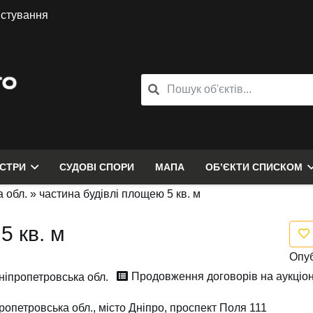
истування
ЄСТРИ
СУДОВІ СПОРИ
МАПА
ОБ’ЄКТИ СПИСКОМ
 обл.
»
частина будівлі площею 5 кв. м
5 кв. м
Опуб
Продовження договорів на аукціон
ніпропетровська обл.
ропетровська обл., місто Дніпро, проспект Поля 111