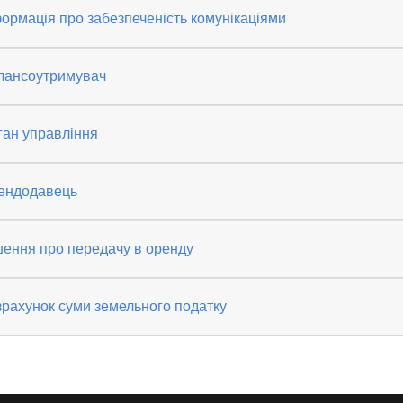
ормація про забезпеченість комунікаціями
лансоутримувач
ган управління
ендодавець
шення про передачу в оренду
рахунок суми земельного податку