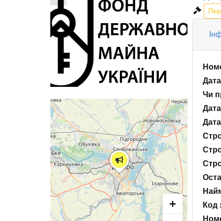
Пер
Інф
Номе
Дата
Чи п
Дата
Дата
Стро
Стро
Стро
Оста
Найм
+
Код 
Номе