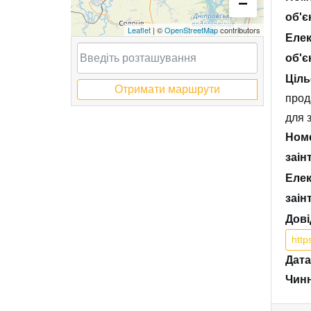
−
об'є
Leaflet
| ©
OpenStreetMap
contributors
Елек
об'є
Ціль
Отримати маршрути
прод
для 
Номе
заін
Елек
заін
Дові
htt
Дата
Чинн