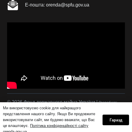
Е-пошта: orenda@spfu.gov.ua
© 2026 Фонд державного майна України |
Розробник:
Ми використовуємо cookie для найкращого
Сова Р.С.
представлення нашого сайту. Якщо Ви продовжите
використовувати сайт, ми будемо вважати, що Вас
Гаразд
це влаштовує.
Політика конфіденційності сайту
Політика конфіденційності сайту orenda.gov.ua
orenda.gov.ua