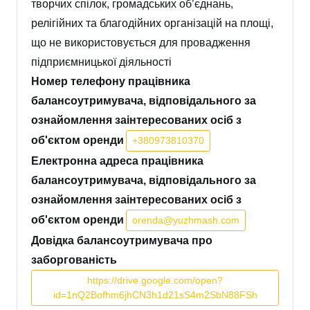
творчих спілок, громадських об’єднань,
релігійних та благодійних організацій на площі,
що не використовується для провадження
підприємницької діяльності
Номер телефону працівника
балансоутримувача, відповідального за
ознайомлення заінтересованих осіб з
об'єктом оренди
+380973810370
Електронна адреса працівника
балансоутримувача, відповідального за
ознайомлення заінтересованих осіб з
об'єктом оренди
orenda@yuzhmash.com
Довідка балансоутримувача про
заборгованість
https://drive.google.com/open?
id=1nQ2Bofhm6jhCN3h1d21sS4m2SbN88FSh