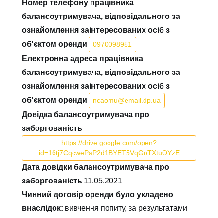
Номер телефону працівника
балансоутримувача, відповідального за
ознайомлення заінтересованих осіб з
об'єктом оренди
0970098951
Електронна адреса працівника
балансоутримувача, відповідального за
ознайомлення заінтересованих осіб з
об'єктом оренди
ncaomu@email.dp.ua
Довідка балансоутримувача про
заборгованість
https://drive.google.com/open?
id=16tj7CqcwePaP2d1BYET5VqGoTXtuOYzE
Дата довідки балансоутримувача про
заборгованість
11.05.2021
Чинний договір оренди було укладено
внаслідок:
вивчення попиту, за результатами