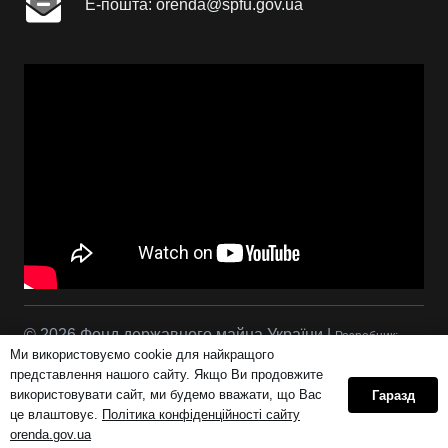
Е-пошта: orenda@spfu.gov.ua
© 2026 Фонд державного майна України |
Розробник:
Ми використовуємо cookie для найкращого
Сова Р.С.
представлення нашого сайту. Якщо Ви продовжите
використовувати сайт, ми будемо вважати, що Вас
Гаразд
це влаштовує.
Політика конфіденційності сайту
Політика конфіденційності сайту orenda.gov.ua
orenda.gov.ua