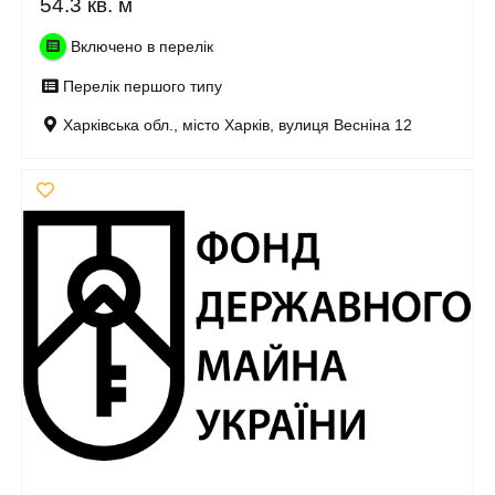
54.3 кв. м
Включено в перелік
Перелік першого типу
Харківська обл., місто Харків, вулиця Весніна 12