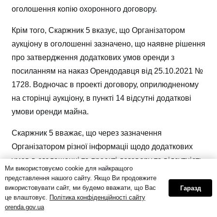
оголошення копiю охоронного договору.
Крім того, Скаржник 5 вказує, що Організатором
аукціону в оголошеннi зазначено, що наявне рішення
про затвердження додаткових умов оренди з
посиланням на наказ Орендодавця від 25.10.2021 №
1728. Водночас в проектi договору, оприлюдненому
на сторінці аукціону, в пункті 14 відсутні додаткові
умови оренди майна.
Скаржник 5 вважає, що через зазначення
Органiзатором рiзної iнформацii щодо додаткових
умов в оголошеннi та проектi договору та вiдсутнiсть
Ми використовуємо cookie для найкращого
можливостi у учасникiв ознайомитись з обов’язками,
представлення нашого сайту. Якщо Ви продовжите
встановленими уповноваженим органом, оскiльки
використовувати сайт, ми будемо вважати, що Вас
Гаразд
це влаштовує.
Політика конфіденційності сайту
вiдповдне рiшення не було завантажене на сторінку
orenda.gov.ua
аукціону для ознайомлення, порушено права