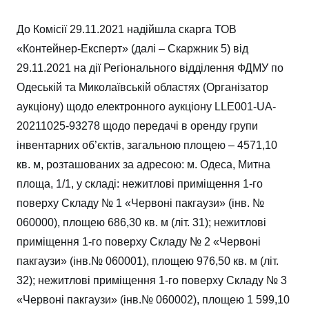
До Комісії 29.11.2021 надійшла скарга ТОВ
«Контейнер-Експерт» (далі – Скаржник 5) від
29.11.2021 на дії Регіонального відділення ФДМУ по
Одеській та Миколаївській областях (Організатор
аукціону) щодо електронного аукціону LLE001-UA-
20211025-93278 щодо передачі в оренду групи
інвентарних об’єктів, загальною площею – 4571,10
кв. м, розташованих за адресою: м. Одеса, Митна
площа, 1/1, у складі: нежитлові приміщення 1-го
поверху Складу № 1 «Червоні пакгаузи» (інв. №
060000), площею 686,30 кв. м (літ. 31); нежитлові
приміщення 1-го поверху Складу № 2 «Червоні
пакгаузи» (інв.№ 060001), площею 976,50 кв. м (літ.
32); нежитлові приміщення 1-го поверху Складу № 3
«Червоні пакгаузи» (інв.№ 060002), площею 1 599,10