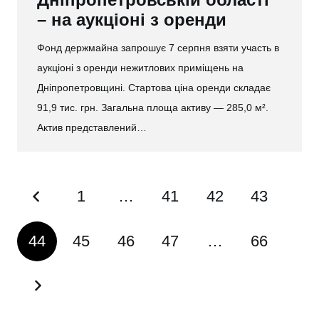
– на аукціоні з оренди
Фонд держмайна запрошує 7 серпня взяти участь в
аукціоні з оренди нежитлових приміщень на
Дніпропетровщині. Стартова ціна оренди складає
91,9 тис. грн. Загальна площа активу — 285,0 м².
Актив представлений…
1
…
41
42
43
44
45
46
47
…
66