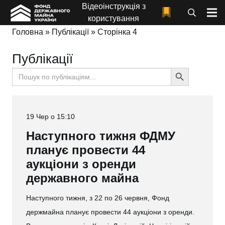
Відеоінструкція з
користування
Головна
»
Публікації
»
Сторінка 4
Публікації
Search
Search
for:
Button
19 Чер о 15:10
Наступного тижня ФДМУ
планує провести 44
аукціони з оренди
державного майна
Наступного тижня, з 22 по 26 червня, Фонд
держмайна планує провести 44 аукціони з оренди.