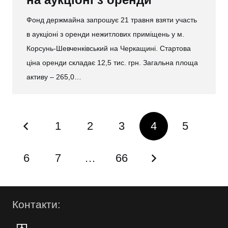
Фонд держмайна запрошує 21 травня взяти участь
в аукціоні з оренди нежитлових приміщень у м.
Корсунь-Шевченківський на Черкащині. Стартова
ціна оренди складає 12,5 тис. грн. Загальна площа
активу – 265,0…
1
2
3
4
5
6
7
…
66
Контакти: