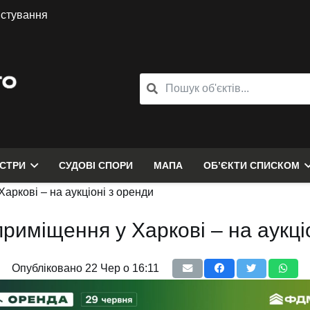
истування
ЄСТРИ
СУДОВІ СПОРИ
МАПА
ОБ’ЄКТИ СПИСКОМ
аркові – на аукціоні з оренди
риміщення у Харкові – на аукці
Опубліковано
22 Чер о 16:11