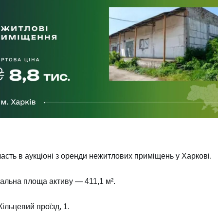
сть в аукціоні з оренди нежитлових приміщень у Харкові.
агальна площа активу — 411,1 м².
ів вул. Кільцевий проїзд, 1.