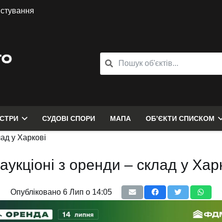
истування
ЄСТРИ
СУДОВІ СПОРИ
МАПА
ОБ’ЄКТИ СПИСКОМ
лад у Харкові
аукціоні з оренди – склад у Хар
Опубліковано
6 Лип о 14:05