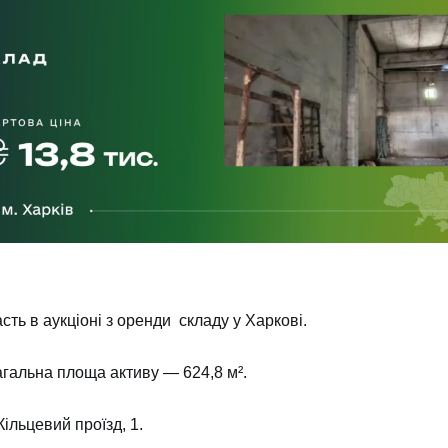
ть в аукціоні з оренди складу у Харкові.
Загальна площа активу — 624,8 м².
в вул. Кільцевий проїзд, 1.