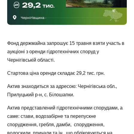
Фонд держмайна запрошує 15 травня взяти участь в
аукціоні з оренди гідротехнічних споруд у
Чернігівській області.
Стартова ціна оренди складає 29,2 тис. грн.
Актив знаходиться за адресою: Чернігівська обл.,
Прилуцький р-н, с. Білошапки.
Актив представлений гідротехнічними спорудами, а
саме: стави, водозабірне та перепускне
спорудження, гребля, дамби, спорудження,
водоскиди, причали та ін., що обліковуються на