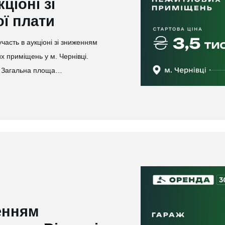
ціоні зі
ї плати
асть в аукціоні зі зниженням
х приміщень у м. Чернівці.
н. Загальна площа…
женням