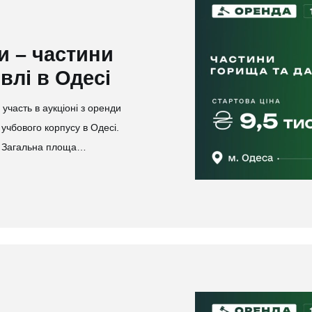
и – частини
влі в Одесі
часть в аукціоні з оренди
учбового корпусу в Одесі.
н. Загальна площа…