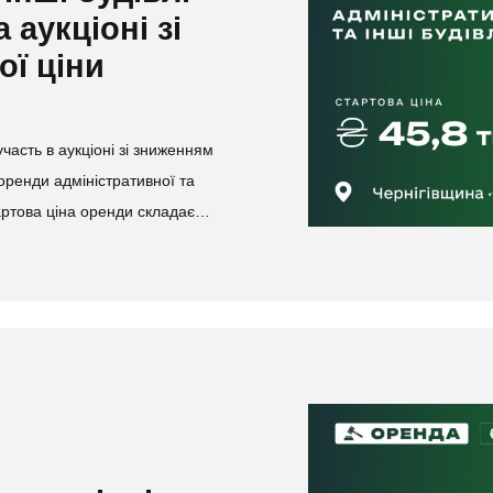
 аукціоні зі
ї ціни
асть в аукціоні зі зниженням
 оренди адміністративної та
тартова ціна оренди складає…