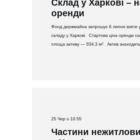
Склад у Харкові – н
оренди
Фонд держмайна запрошує 6 липня взяти уч
складу у Харкові. Стартова ціна оренди скл
площа активу — 934,3 м². Актив знаходит
25 Чер о 10:55
Частини нежитлов