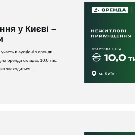
ня у Києві –
и
часть в аукціоні з оренди
іна оренди складає 10,0 тис.
ктив знаходиться…