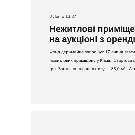
8 Лип о 13:37
Нежитлові приміщен
на аукціоні з оренд
Фонд держмайна запрошує 17 липня взяти у
нежитлових приміщень у Києві. Стартова ц
грн. Загальна площа активу — 85,0 м². А