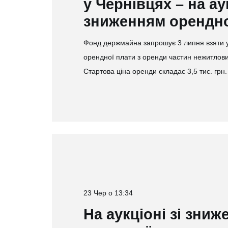
у Чернівцях – на аук
зниженням орендно
Фонд держмайна запрошує 3 липня взяти уч
орендної плати з оренди частин нежитлови
Стартова ціна оренди складає 3,5 тис. гр
23 Чер о 13:34
На аукціоні зі зни