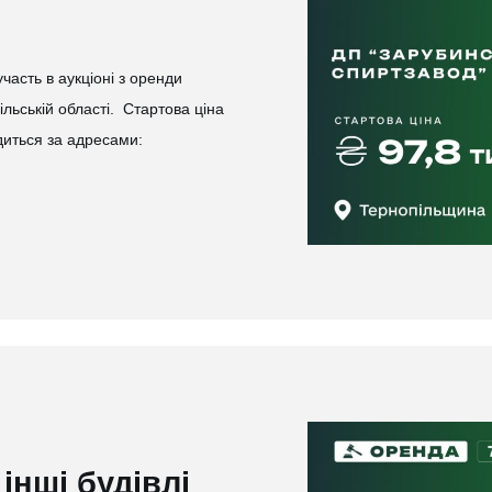
асть в аукціоні з оренди
льській області. Стартова ціна
диться за адресами:
інші будівлі