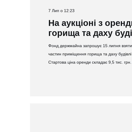
7 Лип о 12:23
На аукціоні з оренд
горища та даху буді
Фонд держмайна запрошує 15 липня взяти у
частин приміщення горища та даху будівлі 
Стартова ціна оренди складає 9,5 тис. гр