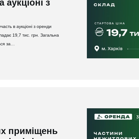
а аукціоні з
асть в аукціоні з оренди
адає 19,7 тис. грн. Загальна
ься за…
их приміщень