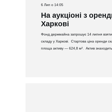
6 Лип о 14:05
На аукціоні з оренд
Харкові
Фонд держмайна запрошує 14 липня взяти у
складу у Харкові. Стартова ціна оренди скл
площа активу — 624,8 м². Актив знаходит