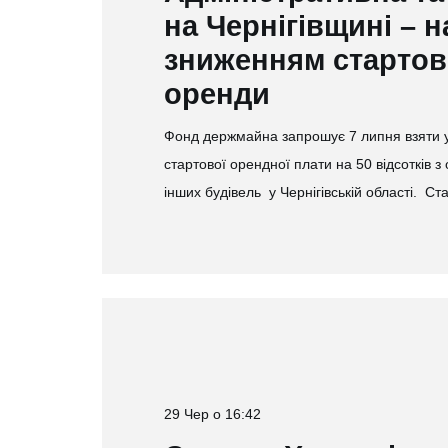
на Чернігівщині – на
зниженням стартово
оренди
Фонд держмайна запрошує 7 липня взяти уч
стартової орендної плати на 50 відсотків з
інших будівель у Чернігівській області. С
29 Чер о 16:42