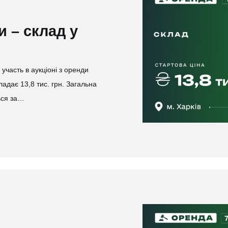
и – склад у
часть в аукціоні з оренди
адає 13,8 тис. грн. Загальна
ься за…