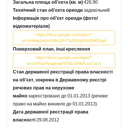
Загальна площа об'єкта (кв. м)
426.90
Технічний стан об'єкта оренди
задовільний
Інформація про об'єкт оренди (фото/
відеоматеріали)
https://drive.google.com/open?
id=1tHkkp3aGsG9MJ2h77yZKXqNShQNlO2qA
Поверховий план, інші креслення
https://drive.google.com/open?
id=10IPauPlawj4vqF6781cMilkXLUs7aLtr
Стан державної реєстрації права власності
на об'єкт, зокрема в Державному реєстрі
речових прав на нерухоме
майно
зареєстровано до 01.01.2013 (речове
право на майно виникло до 01.01.2013)
Дата державної реєстрації права
власності
29.08.2012