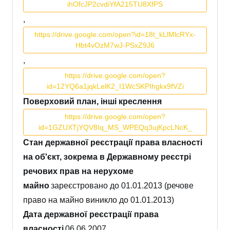
ihOfcJP2cvdiYfA215TU8XfPS
,
https://drive.google.com/open?id=18t_kLlMlcRYx-
Hbt4vOzM7wJ-PSxZ9J6
,
https://drive.google.com/open?
id=12YQ6a1jqkLelK2_I1WcSKPIhgkx9fVZi
Поверховий план, інші креслення
https://drive.google.com/open?
id=1GZUXTjYQV8Iq_MS_WPEQq3ujKpcLNcK_
Стан державної реєстрації права власності
на об'єкт, зокрема в Державному реєстрі
речових прав на нерухоме
майно
зареєстровано до 01.01.2013 (речове
право на майно виникло до 01.01.2013)
Дата державної реєстрації права
власності
06.06.2007