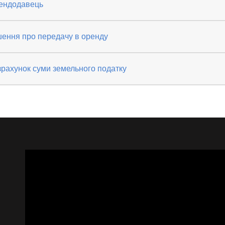
ендодавець
шення про передачу в оренду
рахунок суми земельного податку