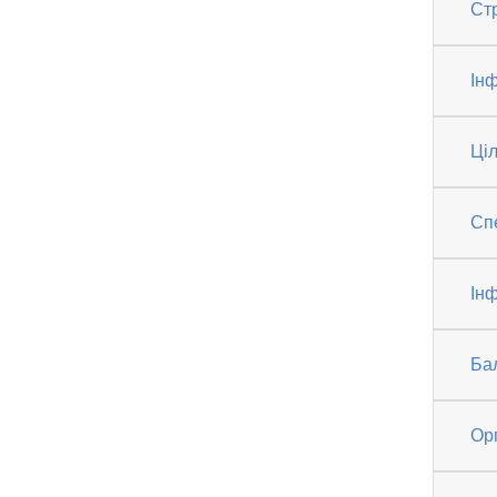
Ст
Інф
Ці
Спе
Інф
Ба
Ор