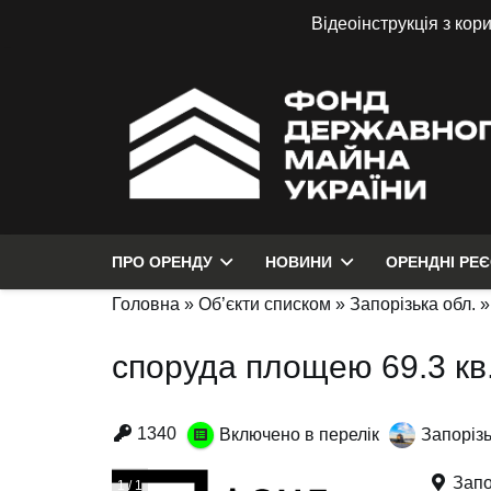
Відеоінструкція з кор
ПРО ОРЕНДУ
НОВИНИ
ОРЕНДНІ РЕ
Головна
»
Об’єкти списком
»
Запорізька обл.
споруда площею 69.3 кв
1340
Включено в перелік
Запорізь
Запо
1 / 1