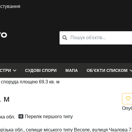
истування
ЄСТРИ
СУДОВІ СПОРИ
МАПА
ОБ’ЄКТИ СПИСКОМ
»
споруда площею 69.3 кв. м
. м
Опуб
Перелік першого типу
ка обл.
різька обл., селище міського типу Веселе, вулиця Чкалова 7