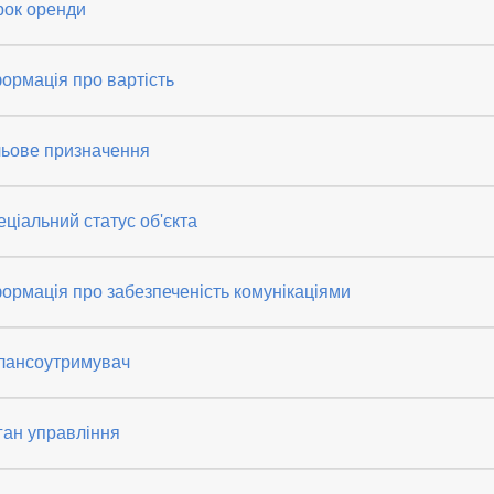
рок оренди
ормація про вартість
льове призначення
ціальний статус об'єкта
ормація про забезпеченість комунікаціями
лансоутримувач
ган управління