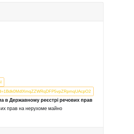
l
pen?id=1Bdk0MdlXmqZZWRqDFP5vpZRpmqUAcpO2
ема в Державному реєстрі речових прав
вих прав на нерухоме майно