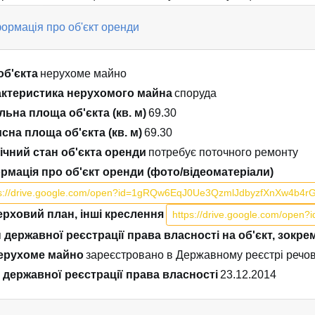
ормація про об'єкт оренди
об'єкта
нерухоме майно
ктеристика нерухомого майна
споруда
льна площа об'єкта (кв. м)
69.30
сна площа об'єкта (кв. м)
69.30
ічний стан об'єкта оренди
потребує поточного ремонту
рмація про об'єкт оренди (фото/відеоматеріали)
ps://drive.google.com/open?id=1gRQw6EqJ0Ue3QzmlJdbyzfXnXw4b4rG
рховий план, інші креслення
https://drive.google.com/o
 державної реєстрації права власності на об'єкт, зокр
ерухоме майно
зареєстровано в Державному реєстрі речо
 державної реєстрації права власності
23.12.2014