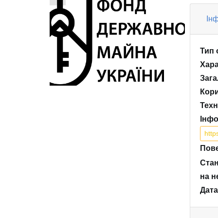
Інф
Тип 
Хара
Зага
Кори
Техн
Інфо
htt
Пове
Стан
на н
Дата