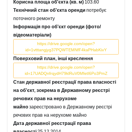
Корисна площа об'єкта (кв. м)
103.60
Технічний стан об'єкта оренди
потребує
поточного ремонту
Інформація про об'єкт оренди (фото/
відеоматеріали)
https://drive.google.com/open?
id=1vtttangjyg37PQWTEMNfF4kaPHabKivY
Поверховий план, інші креслення
https://drive.google.com/open?
id=17UADQnfrqydH79klRuV0MfetI6Po3PmZ
Стан державної реєстрації права власності
на об'єкт, зокрема в Державному реєстрі
речових прав на нерухоме
майно
зареєстровано в Державному реєстрі
речових прав на нерухоме майно
Дата державної реєстрації права
власності
25.12.2014