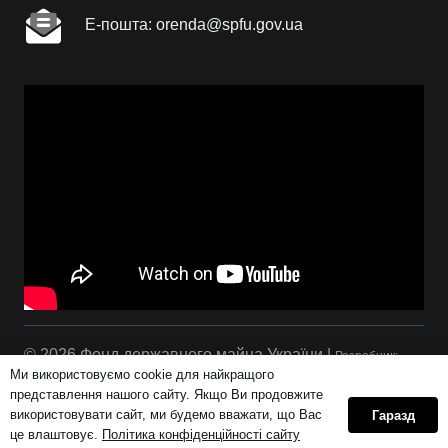
Е-пошта: orenda@spfu.gov.ua
© 2026 Фонд державного майна України |
Розробник:
Ми використовуємо cookie для найкращого
Сова Р.С.
представлення нашого сайту. Якщо Ви продовжите
використовувати сайт, ми будемо вважати, що Вас
Гаразд
це влаштовує.
Політика конфіденційності сайту
Політика конфіденційності сайту orenda.gov.ua