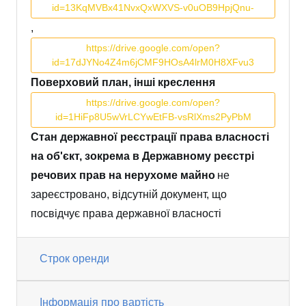
id=13KqMVBx41NvxQxWXVS-v0uOB9HpjQnu-
,
https://drive.google.com/open?
id=17dJYNo4Z4m6jCMF9HOsA4lrM0H8XFvu3
Поверховий план, інші креслення
https://drive.google.com/open?
id=1HiFp8U5wVrLCYwEtFB-vsRlXms2PyPbM
Стан державної реєстрації права власності
на об'єкт, зокрема в Державному реєстрі
речових прав на нерухоме майно
не
зареєстровано, відсутній документ, що
посвідчує права державної власності
Строк оренди
Інформація про вартість