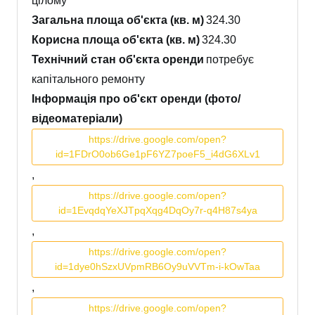
цілому
Загальна площа об'єкта (кв. м)
324.30
Корисна площа об'єкта (кв. м)
324.30
Технічний стан об'єкта оренди
потребує
капітального ремонту
Інформація про об'єкт оренди (фото/
відеоматеріали)
https://drive.google.com/open?
id=1FDrO0ob6Ge1pF6YZ7poeF5_i4dG6XLv1
,
https://drive.google.com/open?
id=1EvqdqYeXJTpqXqg4DqOy7r-q4H87s4ya
,
https://drive.google.com/open?
id=1dye0hSzxUVpmRB6Oy9uVVTm-i-kOwTaa
,
https://drive.google.com/open?