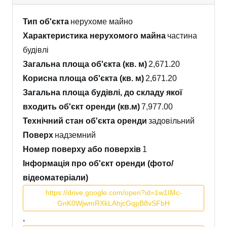
Тип об'єкта
нерухоме майно
Характеристика нерухомого майна
частина
будівлі
Загальна площа об'єкта (кв. м)
2,671.20
Корисна площа об'єкта (кв. м)
2,671.20
Загальна площа будівлі, до складу якої
входить об'єкт оренди (кв.м)
7,977.00
Технічний стан об'єкта оренди
задовільний
Поверх
надземний
Номер поверху або поверхів
1
Інформація про об'єкт оренди (фото/
відеоматеріали)
https://drive.google.com/open?id=1w1IMc-
GnK0WjwmRXkLAhjcGqpB8vSFbH
,