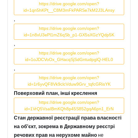
https://drive.google.com/open?
id=1qn5hKPt__C8M3mFkPARSe7kM2J3LAnsy
,
https://drive.google.com/open?
id=1n8xU3ePl1mZ6qSb_p1-GX5sXGzYQdp5K
,
https://drive.google.com/open?
id=1oJDCVoOx_GHacqSjSdGntudpglQ-HEL0
,
https://drive.google.com/open?
id=1r6yvQF8Vk9clcVduw9Grv_tqfcGRisYK
Поверховий план, інші креслення
https://drive.google.com/open?
id=1VrQ5VsaIBmKQh8p45S852gqA6pn1_ErN
Стан державної реєстрації права власності
на об'єкт, зокрема в Державному реєстрі
речових прав на нерухоме майно
не