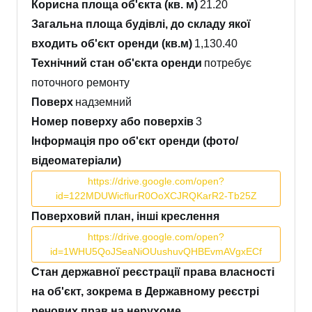
Корисна площа об'єкта (кв. м)
21.20
Загальна площа будівлі, до складу якої
входить об'єкт оренди (кв.м)
1,130.40
Технічний стан об'єкта оренди
потребує
поточного ремонту
Поверх
надземний
Номер поверху або поверхів
3
Інформація про об'єкт оренди (фото/
відеоматеріали)
https://drive.google.com/open?
id=122MDUWicflurR0OoXCJRQKarR2-Tb25Z
Поверховий план, інші креслення
https://drive.google.com/open?
id=1WHU5QoJSeaNiOUushuvQHBEvmAVgxECf
Стан державної реєстрації права власності
на об'єкт, зокрема в Державному реєстрі
речових прав на нерухоме