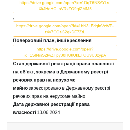
https://drive.google.com/open?id=1DqT6NSAYLs-
XkJHoHC_nVRxZO9qiZMM5
,
https://drive.google.com/open?id=1bN3LEdqlnVzWP-
z4v7COsj62qkDF7ZtL
Поверховий план, інші креслення
https://drive.google.com/open?
id=1SINinS2twZTpy38HUtlUkETOU9U3zypA
Стан державної реєстрації права власності
на об'єкт, зокрема в Державному реєстрі
речових прав на нерухоме
майно
зареєстровано в Державному реєстрі
речових прав на нерухоме майно
Дата державної реєстрації права
власності
13.06.2024