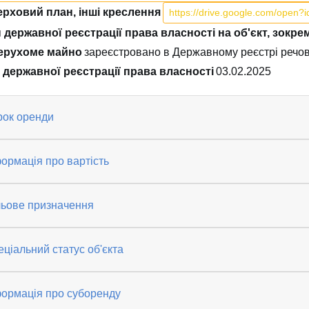
рховий план, інші креслення
https://drive.google.com/ope
 державної реєстрації права власності на об'єкт, зокр
ерухоме майно
зареєстровано в Державному реєстрі речо
 державної реєстрації права власності
03.02.2025
рок оренди
ормація про вартість
льове призначення
ціальний статус об'єкта
формація про суборенду