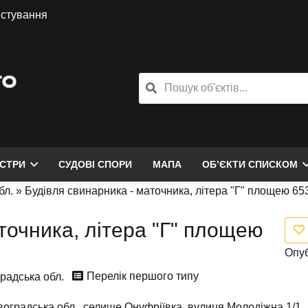
истування
ЄСТРИ
СУДОВІ СПОРИ
МАПА
ОБ’ЄКТИ СПИСКОМ
бл.
»
Будівля свинарника - маточника, літера "Г" площею 653
точника, літера "Г" площею
Опуб
Перелік першого типу
радська обл.
воградська обл., селище Онуфріївка, вулиця Молодіжна 1/1