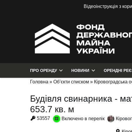
Відеоінструкція з кор
ПРО ОРЕНДУ
НОВИНИ
ОРЕНДНІ РЕ
Головна
»
Об’єкти списком
»
Кіровоградська о
Будівля свинарника - ма
653.7 кв. м
53557
Включено в перелік
Кіровог
Кіро