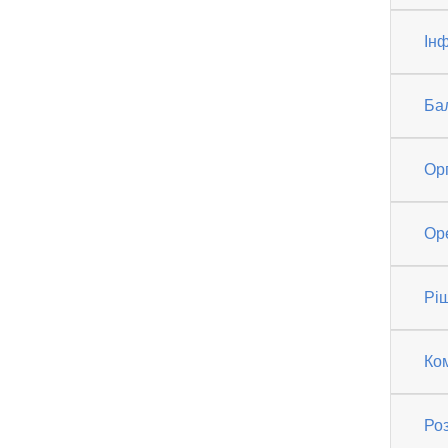
Інф
Ба
Ор
Ор
Рі
Ко
Роз