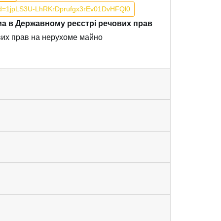
n?id=1jpLS3U-LhRKrDprufgx3rEv01DvHFQl0
ема в Державному реєстрі речових прав
вих прав на нерухоме майно