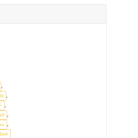
,
,
0i
,
F
,
e0
,
cv
oDxA