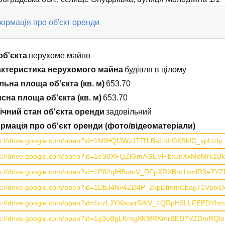
ормація про об'єкт оренди
об'єкта
нерухоме майно
ктеристика нерухомого майна
будівля в цілому
льна площа об'єкта (кв. м)
653.70
сна площа об'єкта (кв. м)
653.70
ічний стан об'єкта оренди
задовільний
рмація про об'єкт оренди (фото/відеоматеріали)
ps://drive.google.com/open?id=1MIHQfJWzJTfTLBaLhI-GK9kfC_vpUzIp
ps://drive.google.com/open?id=1eS0XFQZlGmAGEVFlbxJnXxMoMrk1Bk
ps://drive.google.com/open?id=1P02qlHButoV_DFpXRXBrc1xmlR3a7YZ
ps://drive.google.com/open?id=1DbJ4Nv4ZD4P_2kpDtmmCbag71VplxO
ps://drive.google.com/open?id=1nzLJYXbcwr5IKV_4QRpH3LLFEEDYhm
ps://drive.google.com/open?id=1g3oBgLKmgXK9fRKmrBED7VZDmRQl