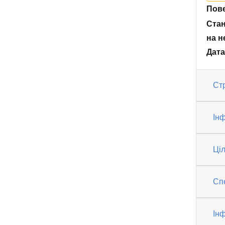
Пове
Стан
на н
Дата
Ст
Інф
Ці
Спе
Ін