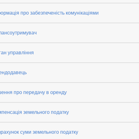
ормація про забезпеченість комунікаціями
лансоутримувач
ган управління
ендодавець
шення про передачу в оренду
мпенсація земельного податку
рахунок суми земельного податку