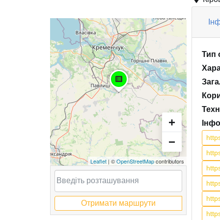
Інф
Тип 
Хара
Зага
Кори
Техн
+
Інфо
htt
−
htt
Leaflet
| ©
OpenStreetMap
contributors
htt
htt
htt
Отримати маршрути
htt