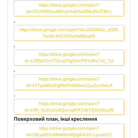
https://drive.google.com/open?
id=1TxYZMXuvWFnyrHv8Vfa5BAuElrJTBtr1
,
https://drive.google.com/open?id=15WJ6bG_qQW-
7w3hl-hS2YDGoYe6BzqK5
,
https://drive.google.com/open?
id=1Z89d21nCTGuq7KgSmcPf2YuRa7v0_Tj3
,
https://drive.google.com/open?
id=1YTpeW63ZlgfNATkiI0Dbnz3yuZu19wLA
,
https://drive.google.com/open?
id=19R_GuDuCk4iQxx-vjAYF2JbTQXGkKqJN
Поверховий план, інші креслення
https://drive.google.com/open?
id=18LyeEOn4AHd9nMQIg6r4JrC-LpralVzC