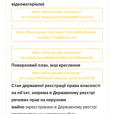
відеоматеріали)
https://drive.google.com/open?
id=1CNUbiT9spkxOyoUf8zAxhW8bCVrrcZv3
,
https://drive.google.com/open?id=12ut85sOoIwAZ-
UevReqTtTdjBkDXmJsP
,
https://drive.google.com/open?
id=1kNJGJxmv8NM5i103Rl27z9c589n0nnRs
Поверховий план, інші креслення
https://drive.google.com/open?
id=1uc6yCHE9h6yRYrReXOA-yQSC3LNr6FXD
Стан державної реєстрації права власності
на об'єкт, зокрема в Державному реєстрі
речових прав на нерухоме
майно
зареєстровано в Державному реєстрі