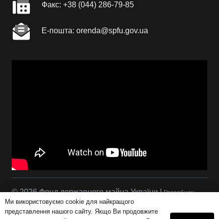
Факc: +38 (044) 286-79-85
Е-пошта: orenda@spfu.gov.ua
© 2026 Фонд державного майна України |
Розробник:
Ми використовуємо cookie для найкращого
Сова Р.С.
представлення нашого сайту. Якщо Ви продовжите