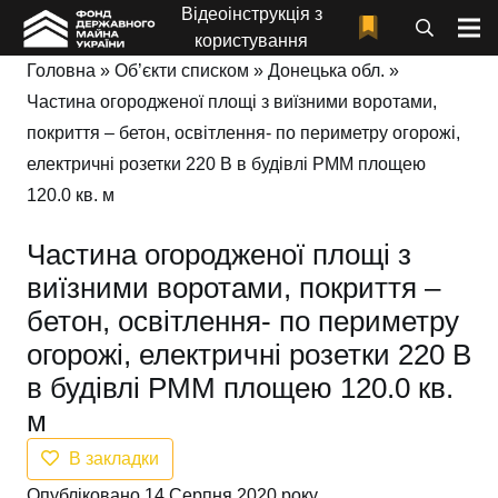
Відеоінструкція з
користування
Головна
»
Об’єкти списком
»
Донецька обл.
»
Частина огородженої площі з виїзними воротами,
покриття – бетон, освітлення- по периметру огорожі,
електричні розетки 220 В в будівлі РММ площею
120.0 кв. м
Частина огородженої площі з
виїзними воротами, покриття –
бетон, освітлення- по периметру
огорожі, електричні розетки 220 В
в будівлі РММ площею 120.0 кв.
м
В закладки
Опубліковано 14 Серпня 2020 року