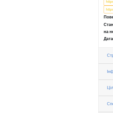
htt
htt
Пове
Стан
на н
Дата
Ст
Інф
Ці
Спе