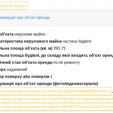
ейти на аукціон
ормація про об'єкт оренди
об'єкта
нерухоме майно
ктеристика нерухомого майна
частина будівлі
льна площа об'єкта (кв. м)
390.75
льна площа будівлі, до складу якої входить об'єкт оренд
ічний стан об'єкта оренди
після ремонту
ерх
надземний
р поверху або поверхів
1
рмація про об'єкт оренди (фото/відеоматеріали)
,
s://drive.google.com/open?id=1DArLaIFXatlSyUKfvMjEhDj8XFhr6oL9
ps://drive.google.com/open?id=1YvuBY0ZiUQtMS-MLu5ipx5rdD8wevBe
ps://drive.google.com/open?id=1gMvbt71WY787F5SpuJ1DGb3pTCXp-