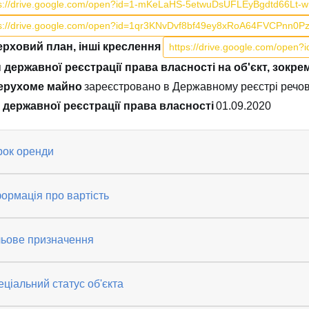
ps://drive.google.com/open?id=1-mKeLaHS-5etwuDsUFLEyBgdtd66Lt-w
ps://drive.google.com/open?id=1qr3KNvDvf8bf49ey8xRoA64FVCPnn0P
рховий план, інші креслення
https://drive.google.com/o
 державної реєстрації права власності на об'єкт, зокр
ерухоме майно
зареєстровано в Державному реєстрі речо
 державної реєстрації права власності
01.09.2020
рок оренди
ормація про вартість
льове призначення
ціальний статус об'єкта