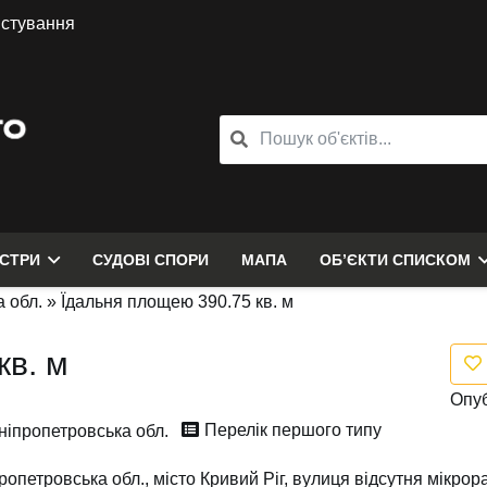
истування
ЄСТРИ
СУДОВІ СПОРИ
МАПА
ОБ’ЄКТИ СПИСКОМ
 обл.
»
Їдальня площею 390.75 кв. м
кв. м
Опуб
Перелік першого типу
ніпропетровська обл.
ропетровська обл., місто Кривий Ріг, вулиця відсутня мікрор