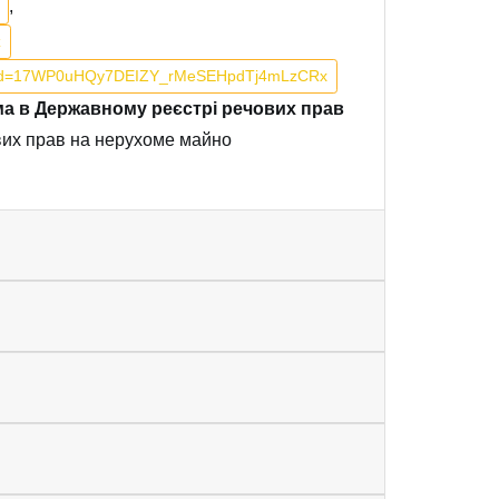
,
z
pen?id=17WP0uHQy7DEIZY_rMeSEHpdTj4mLzCRx
ема в Державному реєстрі речових прав
вих прав на нерухоме майно