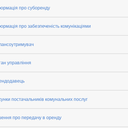
формація про суборенду
ормація про забезпеченість комунікаціями
лансоутримувач
ган управління
ендодавець
унки постачальників комунальних послуг
шення про передачу в оренду