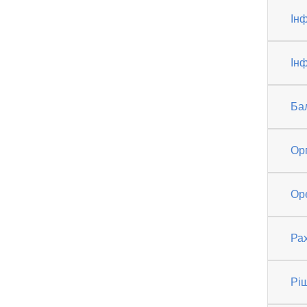
Ін
Інф
Ба
Ор
Ор
Рах
Рі