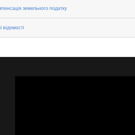
мпенсація земельного податку
і відомості