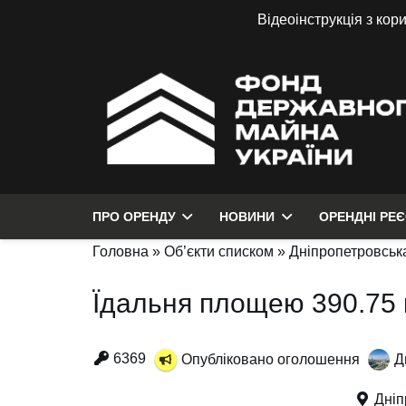
Відеоінструкція з кор
ПРО ОРЕНДУ
НОВИНИ
ОРЕНДНІ РЕ
Головна
»
Об’єкти списком
»
Дніпропетровська
Їдальня площею 390.75 
6369
Опубліковано оголошення
Д
Дніп