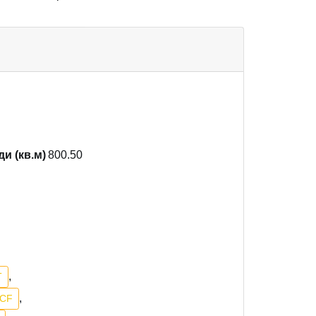
и (кв.м)
800.50
,
T
,
9CF