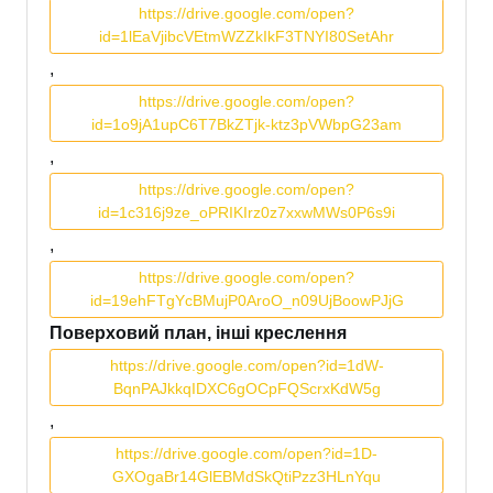
https://drive.google.com/open?
id=1lEaVjibcVEtmWZZkIkF3TNYI80SetAhr
,
https://drive.google.com/open?
id=1o9jA1upC6T7BkZTjk-ktz3pVWbpG23am
,
https://drive.google.com/open?
id=1c316j9ze_oPRIKIrz0z7xxwMWs0P6s9i
,
https://drive.google.com/open?
id=19ehFTgYcBMujP0AroO_n09UjBoowPJjG
Поверховий план, інші креслення
https://drive.google.com/open?id=1dW-
BqnPAJkkqIDXC6gOCpFQScrxKdW5g
,
https://drive.google.com/open?id=1D-
GXOgaBr14GlEBMdSkQtiPzz3HLnYqu