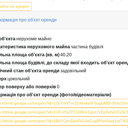
ейти на аукціон
ормація про об'єкт оренди
об'єкта
нерухоме майно
ктеристика нерухомого майна
частина будівлі
льна площа об'єкта (кв. м)
40.20
льна площа будівлі, до складу якої входить об'єкт оренд
ічний стан об'єкта оренди
задовільний
ерх
цокольний
р поверху або поверхів
0
рмація про об'єкт оренди (фото/відеоматеріали)
ps://drive.google.com/open?id=13sYm9Tm20XexkwV-5ygiuMB-tXHxSSm
ps://drive.google.com/open?id=1UFoHsZP216BInr1ipm7cEpXohdrCsSCf
ps://drive.google.com/open?id=1BnYQzoDaxFtGAoCxgRPwVVad1qtTN