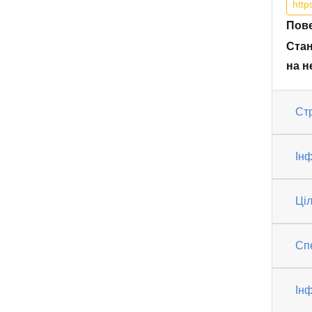
http
Пове
Стан
на н
Ст
Інф
Ці
Спе
Ін