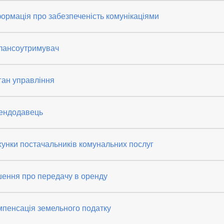
ормація про забезпеченість комунікаціями
лансоутримувач
ган управління
ендодавець
унки постачальників комунальних послуг
шення про передачу в оренду
мпенсація земельного податку