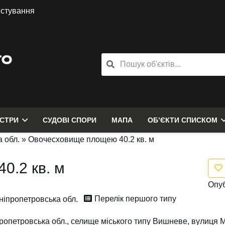
истування
ЄСТРИ
СУДОВІ СПОРИ
МАПА
ОБ’ЄКТИ СПИСКОМ
 обл.
»
Овочесховище площею 40.2 кв. м
0.2 кв. м
Опуб
Перелік першого типу
ніпропетровська обл.
ропетровська обл., селище міського типу Вишневе, вулиця М