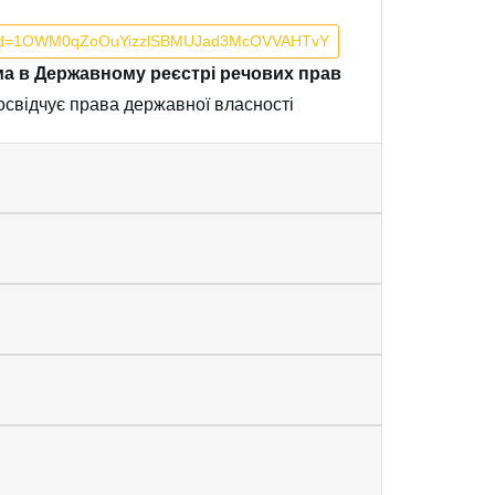
pen?id=1OWM0qZoOuYizzlSBMUJad3McOVVAHTvY
ема в Державному реєстрі речових прав
посвідчує права державної власності