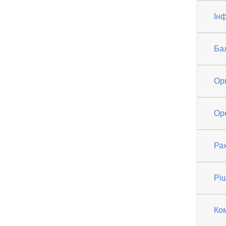
Інф
Ба
Ор
Ор
Рах
Рі
Ко