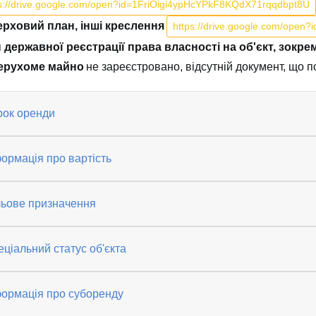
s://drive.google.com/open?id=1FriOigi4ypHcYPkF8KQdX71rqqdbpt8U
рховий план, інші креслення
https://drive.google.com/o
 державної реєстрації права власності на об'єкт, зокр
ерухоме майно
не зареєстровано, відсутній документ, що 
рок оренди
ормація про вартість
льове призначення
ціальний статус об'єкта
формація про суборенду