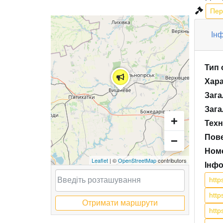
Пер
Інф
Тип 
Хара
Зага
Зага
+
Техн
Пов
−
Номе
Leaflet
| ©
OpenStreetMap
contributors
Інфо
htt
htt
Отримати маршрути
htt