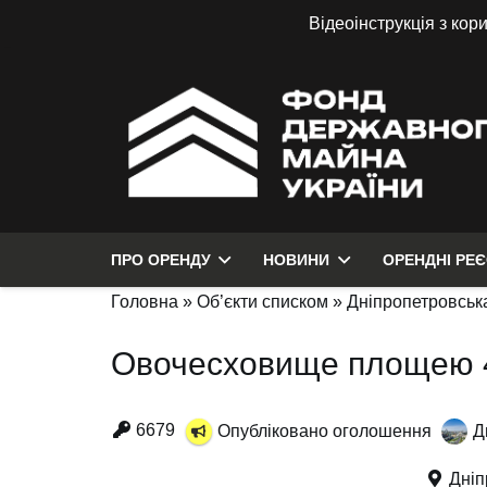
Відеоінструкція з кор
ПРО ОРЕНДУ
НОВИНИ
ОРЕНДНІ РЕ
Головна
»
Об’єкти списком
»
Дніпропетровська
Овочесховище площею 4
6679
Опубліковано оголошення
Д
Дніп