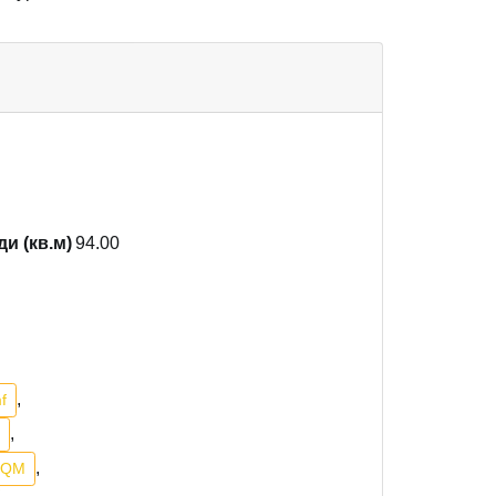
и (кв.м)
94.00
,
f
,
,
SQM