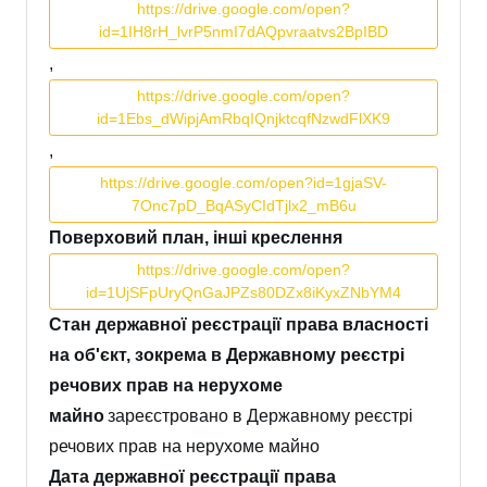
https://drive.google.com/open?
id=1IH8rH_lvrP5nmI7dAQpvraatvs2BpIBD
,
https://drive.google.com/open?
id=1Ebs_dWipjAmRbqIQnjktcqfNzwdFlXK9
,
https://drive.google.com/open?id=1gjaSV-
7Onc7pD_BqASyCIdTjlx2_mB6u
Поверховий план, інші креслення
https://drive.google.com/open?
id=1UjSFpUryQnGaJPZs80DZx8iKyxZNbYM4
Стан державної реєстрації права власності
на об'єкт, зокрема в Державному реєстрі
речових прав на нерухоме
майно
зареєстровано в Державному реєстрі
речових прав на нерухоме майно
Дата державної реєстрації права