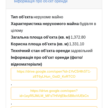
Інформація про об'єкт оренди
Тип об'єкта
нерухоме майно
Характеристика нерухомого майна
будівля в
цілому
Загальна площа об'єкта (кв. м)
1,372.80
Корисна площа об'єкта (кв. м)
1,331.10
Технічний стан об'єкта оренди
задовільний
Інформація про об'єкт оренди (фото/
відеоматеріали)
https://drive.google.com/open?id=1YvC5HlhST1-
z8T6yLHun_GstD_KvRTCO
,
https://drive.google.com/open?
id=1eyR5JMLM_MFsTHIVtjElbc5B8oVUEkCn
,