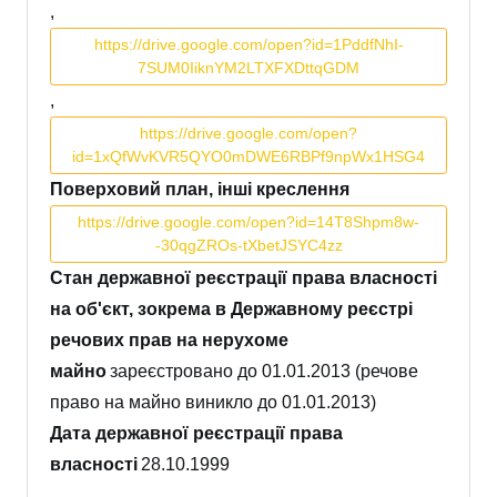
,
https://drive.google.com/open?id=1PddfNhI-
7SUM0IiknYM2LTXFXDttqGDM
,
https://drive.google.com/open?
id=1xQfWvKVR5QYO0mDWE6RBPf9npWx1HSG4
Поверховий план, інші креслення
https://drive.google.com/open?id=14T8Shpm8w-
-30qgZROs-tXbetJSYC4zz
Стан державної реєстрації права власності
на об'єкт, зокрема в Державному реєстрі
речових прав на нерухоме
майно
зареєстровано до 01.01.2013 (речове
право на майно виникло до 01.01.2013)
Дата державної реєстрації права
власності
28.10.1999