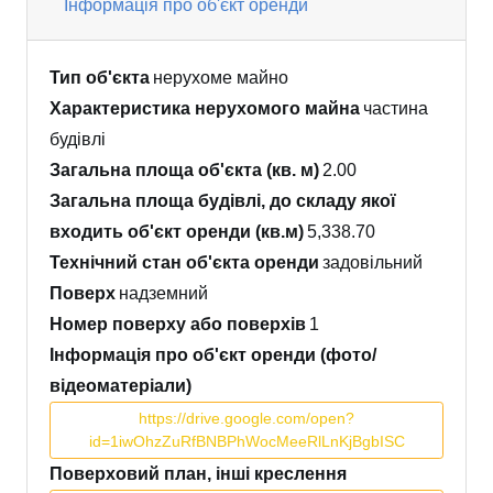
Інформація про об'єкт оренди
Тип об'єкта
нерухоме майно
Характеристика нерухомого майна
частина
будівлі
Загальна площа об'єкта (кв. м)
2.00
Загальна площа будівлі, до складу якої
входить об'єкт оренди (кв.м)
5,338.70
Технічний стан об'єкта оренди
задовільний
Поверх
надземний
Номер поверху або поверхів
1
Інформація про об'єкт оренди (фото/
відеоматеріали)
https://drive.google.com/open?
id=1iwOhzZuRfBNBPhWocMeeRlLnKjBgbISC
Поверховий план, інші креслення