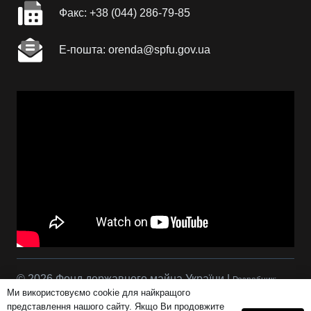
Факc: +38 (044) 286-79-85
Е-пошта: orenda@spfu.gov.ua
© 2026 Фонд державного майна України |
Розробник:
Ми використовуємо cookie для найкращого
Сова Р.С.
представлення нашого сайту. Якщо Ви продовжите