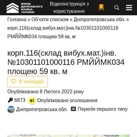
Відеоінструкція з
користування
Головна
»
Об’єкти списком
»
Дніпропетровська обл.
»
корп.116(склад вибух.мат.)інв.№10301101000116
РМЙЙМК034 площею 59 кв. м
корп.116(склад вибух.мат.)інв.
№10301101000116 РМЙЙМК034
площею 59 кв. м
В закладки
Опубліковано 8 Лютого 2022 року
6873
Опубліковано оголошення
Перелік першого типу
Дніпропетровська обл.