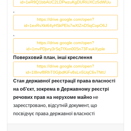
id=1eR9Q1bbAUC2LDPwzuKgDURiUXCz5dWUu
,
https://drive.google.com/open?
id=1exRvXkt64yHSkPEIs7wXIZnDSqCopO6J
,
https://drive.google.com/open?
id=1mvPDjvry3rSqTfXxn00Sn73FxukXyple
Поверховий план, інші креслення
https://drive.google.com/open?
id=1I8nvf8RhT0GjbdKiFv8sLn5UqC6v7NtU
Стан державної реєстрації права власності
на об'єкт, зокрема в Державному реєстрі
речових прав на нерухоме майно
не
зареєстровано, відсутній документ, що
посвідчує права державної власності