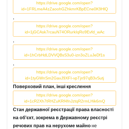
https://drive.google.com/open?
id=1FRLmeA4zZaoohGZhkmrKBpECne0K9HlQ
,
https://drive.google.com/open?
id=1jGCAsk7rcauN74ORurkIqRo9Evfd_wAc
,
https://drive.google.com/open?
id=1hCrbHdLDVVQBsS3u0-izn3oZLuJeDf1s
,
https://drive.google.com/open?
id=1tyGWnSm2GavJ9XFI-vpTjn97qB3vSutj
Поверховий план, інші креслення
https://drive.google.com/open?
id=1cR2Xh7tRHZuKRf4fnJztqR2rmLHik6mQ
Стан державної реєстрації права власності
на об'єкт, зокрема в Державному реєстрі
речових прав на нерухоме майно
не