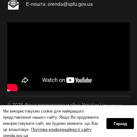
Е-пошта: orenda@spfu.gov.ua
© 2026 Фонд державного майна України |
Розробник:
Ми використовуємо cookie для найкращого
Сова Р.С.
представлення нашого сайту. Якщо Ви продовжите
використовувати сайт, ми будемо вважати, що Вас
Гаразд
це влаштовує.
Політика конфіденційності сайту
Політика конфіденційності сайту orenda.gov.ua
orenda.gov.ua