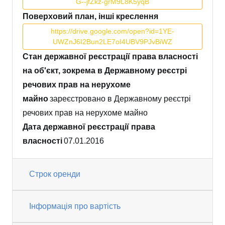
G--jfZkz-grM9L8K5yqB
Поверховий план, інші креслення
https://drive.google.com/open?id=1YE-
UWZnJ6I2Bun2LE7oI4UBV9PJvBiWZ
Стан державної реєстрації права власності
на об'єкт, зокрема в Державному реєстрі
речових прав на нерухоме
майно
зареєстровано в Державному реєстрі
речових прав на нерухоме майно
Дата державної реєстрації права
власності
07.01.2016
Строк оренди
Інформація про вартість