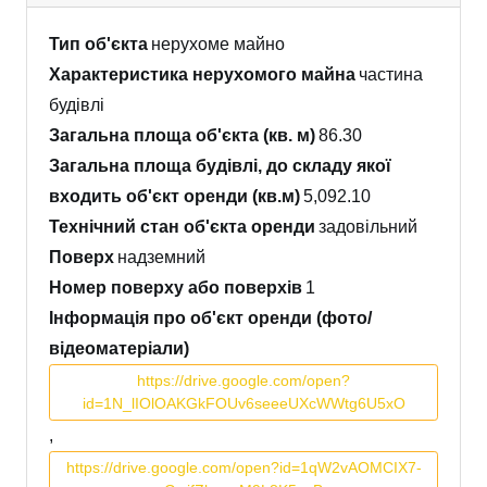
Тип об'єкта
нерухоме майно
Характеристика нерухомого майна
частина
будівлі
Загальна площа об'єкта (кв. м)
86.30
Загальна площа будівлі, до складу якої
входить об'єкт оренди (кв.м)
5,092.10
Технічний стан об'єкта оренди
задовільний
Поверх
надземний
Номер поверху або поверхів
1
Інформація про об'єкт оренди (фото/
відеоматеріали)
https://drive.google.com/open?
id=1N_lIOlOAKGkFOUv6seeeUXcWWtg6U5xO
,
https://drive.google.com/open?id=1qW2vAOMCIX7-