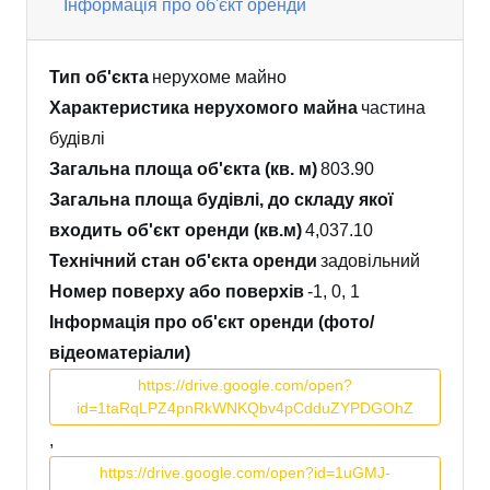
Інформація про об'єкт оренди
Тип об'єкта
нерухоме майно
Характеристика нерухомого майна
частина
будівлі
Загальна площа об'єкта (кв. м)
803.90
Загальна площа будівлі, до складу якої
входить об'єкт оренди (кв.м)
4,037.10
Технічний стан об'єкта оренди
задовільний
Номер поверху або поверхів
-1, 0, 1
Інформація про об'єкт оренди (фото/
відеоматеріали)
https://drive.google.com/open?
id=1taRqLPZ4pnRkWNKQbv4pCdduZYPDGOhZ
,
https://drive.google.com/open?id=1uGMJ-