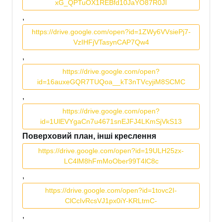
xG_QPTuOX1REBfd10JaYO87R0JI
,
https://drive.google.com/open?id=1ZWy6VVsiePj7-
VzIHFjVTasynCAP7Qw4
,
https://drive.google.com/open?
id=16auxeGQR7TUQoa__kT3nTVcyjiM8SCMC
,
https://drive.google.com/open?
id=1UlEVYgaCn7u4671snEJFJ4LKmSjVkS13
Поверховий план, інші креслення
https://drive.google.com/open?id=19ULH25zx-
LC4lM8hFmMoOber99T4lC8c
,
https://drive.google.com/open?id=1tovc2I-
ClCcIvRcsVJ1px0iY-KRLtmC-
,