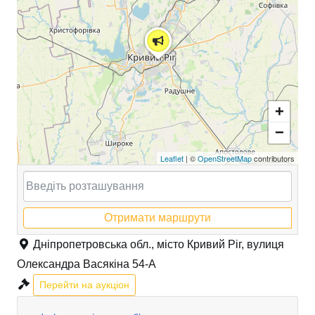
+
−
Leaflet
| ©
OpenStreetMap
contributors
Отримати маршрути
Дніпропетровська обл., місто Кривий Ріг, вулиця
Олександра Васякіна 54-А
Перейти на аукціон