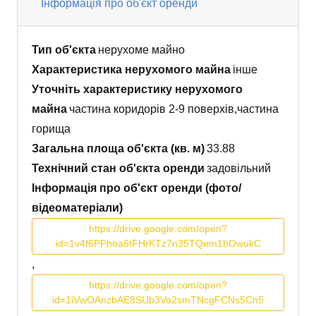
Інформація про об'єкт оренди
Тип об'єкта
нерухоме майно
Характеристика нерухомого майна
інше
Уточніть характеристику нерухомого
майна
частина коридорів 2-9 поверхів,частина
горища
Загальна площа об'єкта (кв. м)
33.88
Технічний стан об'єкта оренди
задовільний
Інформація про об'єкт оренди (фото/
відеоматеріали)
https://drive.google.com/open?
id=1v4f6PPhoa6tFHrKTz7n35TQem1hOwukC
,
https://drive.google.com/open?
id=1iVwOAnzbAE8SUb3Vo2smTNcgFCNs5Cn5