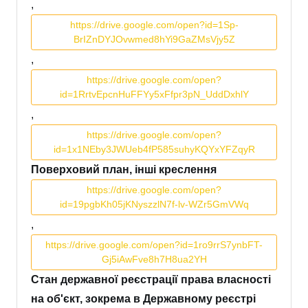
,
https://drive.google.com/open?id=1Sp-
BrIZnDYJOvwmed8hYi9GaZMsVjy5Z
,
https://drive.google.com/open?
id=1RrtvEpcnHuFFYy5xFfpr3pN_UddDxhlY
,
https://drive.google.com/open?
id=1x1NEby3JWUeb4fP585suhyKQYxYFZqyR
Поверховий план, інші креслення
https://drive.google.com/open?
id=19pgbKh05jKNyszzlN7f-lv-WZr5GmVWq
,
https://drive.google.com/open?id=1ro9rrS7ynbFT-
Gj5iAwFve8h7H8ua2YH
Стан державної реєстрації права власності
на об'єкт, зокрема в Державному реєстрі