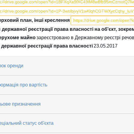
ps://drive.google.com/open?id=1BFXqXa9fXC49lM8w8fb95mCzmotQ7li
ps://drive.google.com/open?id=1P-3wolbjvyV1wKlqhCGTWXycCqhy_IuV
рховий план, інші креслення
https://drive.google.com/op
 державної реєстрації права власності на об'єкт, зокр
ерухоме майно
зареєстровано в Державному реєстрі речо
 державної реєстрації права власності
23.05.2017
рок оренди
ормація про вартість
льове призначення
ціальний статус об'єкта