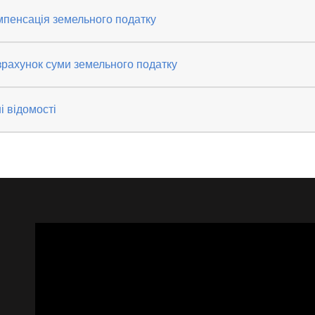
мпенсація земельного податку
рахунок суми земельного податку
і відомості