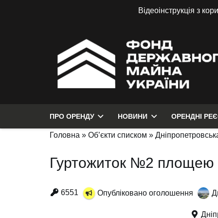
Відеоінструкція з кор
ПРО ОРЕНДУ
НОВИНИ
ОРЕНДНІ РЕ
Головна
»
Об’єкти списком
»
Дніпропетровська
Гуртожиток №2 площею 5
6551
Опубліковано оголошення
Д
Дніп