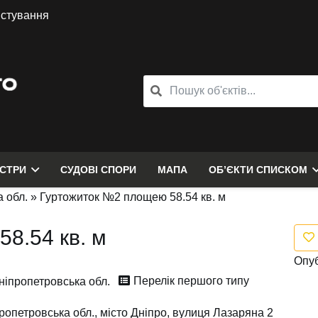
истування
ЄСТРИ
СУДОВІ СПОРИ
МАПА
ОБ’ЄКТИ СПИСКОМ
 обл.
»
Гуртожиток №2 площею 58.54 кв. м
8.54 кв. м
Опуб
Перелік першого типу
ніпропетровська обл.
ропетровська обл., місто Дніпро, вулиця Лазаряна 2