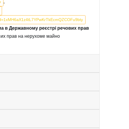
,
w
en?id=1xMH6aX1z4tL7YPwKrTkEcmQZCOFu9bty
ема в Державному реєстрі речових прав
вих прав на нерухоме майно