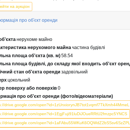
ейти на аукціон
ормація про об'єкт оренди
об'єкта
нерухоме майно
ктеристика нерухомого майна
частина будівлі
льна площа об'єкта (кв. м)
58.54
льна площа будівлі, до складу якої входить об'єкт оренд
ічний стан об'єкта оренди
задовільний
ерх
цокольний
р поверху або поверхів
0
рмація про об'єкт оренди (фото/відеоматеріали)
ps://drive.google.com/open?id=1zUnxiorynJB7tot1vqmf7TkXmh44MmeL
s://drive.google.com/open?id=1EgjFuji91luDiJOueRRtU2fmzpc5YNCS
ps://drive.google.com/open?id=1aFAbu55WKuK6OQWdZ2bSSsv6SzZP