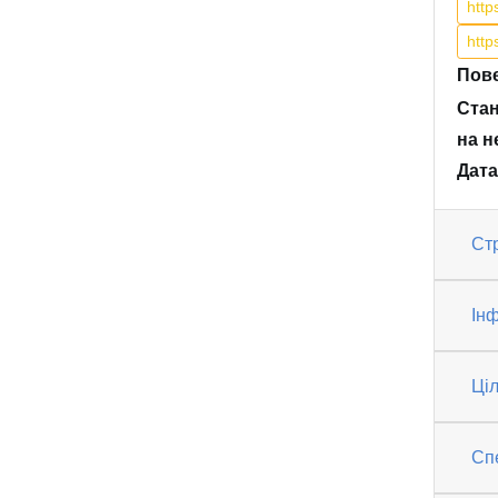
htt
htt
Пове
Стан
на н
Дата
Ст
Інф
Ці
Спе