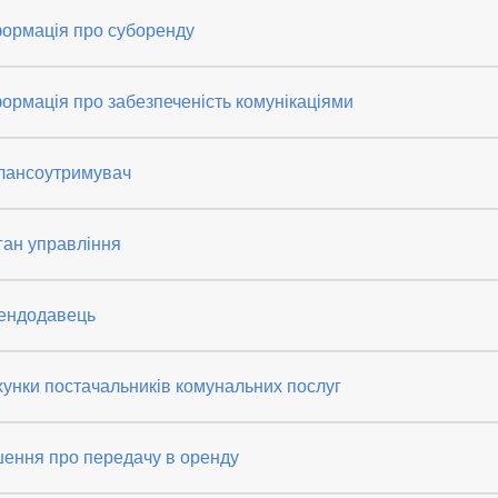
формація про суборенду
ормація про забезпеченість комунікаціями
лансоутримувач
ган управління
ендодавець
унки постачальників комунальних послуг
шення про передачу в оренду