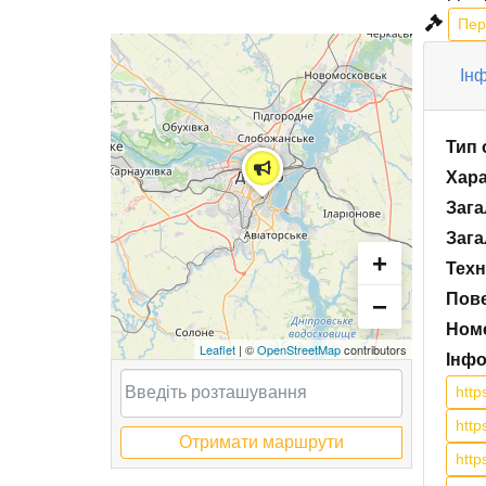
Пер
Інф
Тип 
Хара
Зага
Зага
+
Техн
Пов
−
Номе
Leaflet
| ©
OpenStreetMap
contributors
Інфо
htt
http
Отримати маршрути
htt