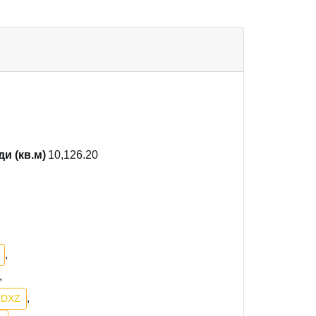
и (кв.м)
10,126.20
,
,
,
LDXZ