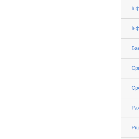
Ін
Інф
Ба
Ор
Ор
Рах
Рі